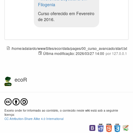
Filogenia
Curso oferecido em Fevereiro
de 2016.
/home/adalardo/wwwSites/ecor/data/pages/00_curso_avancado/start.txt
Última modificação:
2026/03/27 14:00
por
127.0.0.1
ecoR
Exceto onde for informado ao contrário, o conteúdo neste wiki está sob a seguinte
licença:
CC Attribution-Share Alike 4.0 International