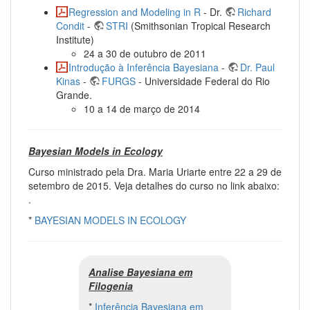
Regression and Modeling in R
- Dr.
Richard
Condit
-
STRI
(Smithsonian Tropical Research
Institute)
24 a 30 de outubro de 2011
Introdução à Inferência Bayesiana
-
Dr. Paul
Kinas
-
FURGS
- Universidade Federal do Rio
Grande.
10 a 14 de março de 2014
Bayesian Models in Ecology
Curso ministrado pela Dra. Maria Uriarte entre 22 a 29 de
setembro de 2015. Veja detalhes do curso no link abaixo:
.
*
BAYESIAN MODELS IN ECOLOGY
Analise Bayesiana em
Filogenia
*
Inferência Bayesiana em