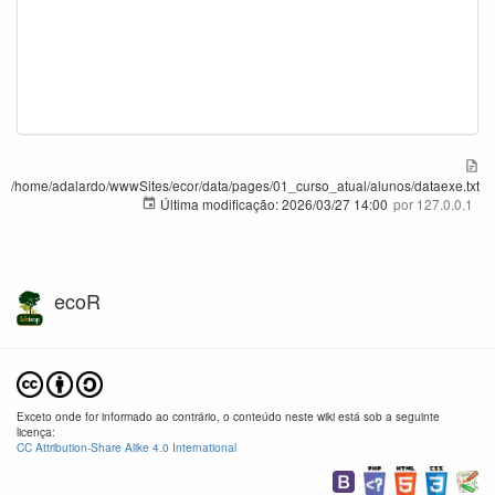
/home/adalardo/wwwSites/ecor/data/pages/01_curso_atual/alunos/dataexe.txt
Última modificação:
2026/03/27 14:00
por
127.0.0.1
ecoR
Exceto onde for informado ao contrário, o conteúdo neste wiki está sob a seguinte
licença:
CC Attribution-Share Alike 4.0 International