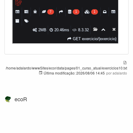
/home/adalardo/wwwSites/ecor/data/pages/01_curso_atual/exercicios10.txt
Última modificação:
2026/08/06 14:45
por
adalardo
ecoR
Exceto onde for informado ao contrário, o conteúdo neste wiki está sob a seguinte