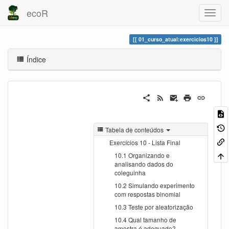
ecoR
01_curso_atual:exercicios10
Índice
Tabela de conteúdos
Exercícios 10 - Lista Final
10.1 Organizando e
analisando dados do
coleguinha
10.2 Simulando experimento
com respostas binomial
10.3 Teste por aleatorização
10.4 Qual tamanho de
amostra é adequado?