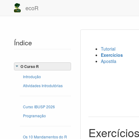
ecoR
Índice
Tutorial
Exercícios
Apostila
O Curso R
Introdução
Atividades Introdutórias
Curso IBUSP 2026
Programação
Exercício
Os 10 Mandamentos do R