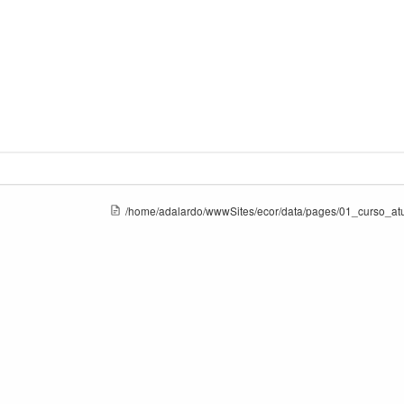
/home/adalardo/wwwSites/ecor/data/pages/01_curso_atua
nça: