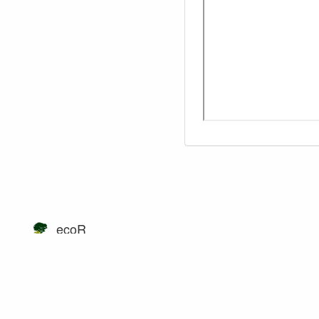
ecoR
Exceto onde for informado ao contrário, o conteúdo neste wiki está sob a seguinte lice
CC Attribution-Share Alike 4.0 International