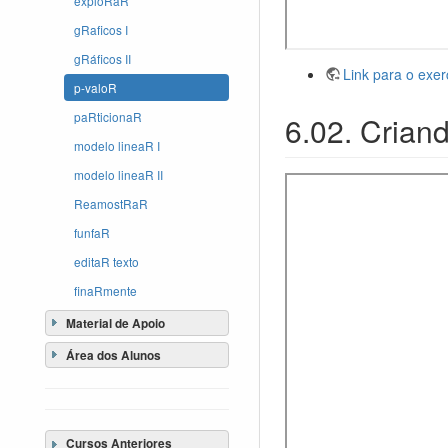
exploRaR
gRaficos I
gRáficos II
Link para o exer
p-valoR
paRticionaR
6.02. Crian
modelo lineaR I
modelo lineaR II
ReamostRaR
funfaR
editaR texto
finaRmente
Material de Apoio
Área dos Alunos
Cursos Anteriores