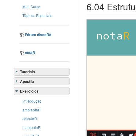
6.04 Estrut
Mini Curso
Tópicos Especiais
Fórum discoRd
notaR
Tutoriais
Apostila
Exercícios
intRodução
ambientaR
calculaR
manipulaR