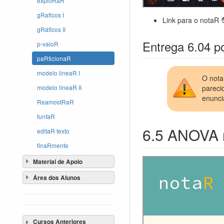
exploRaR
gRaficos I
Link para o notaR
gRáficos II
Entrega 6.04 po
p-valoR
paRticionaR
modelo lineaR I
O nota
pareci
modelo lineaR II
enunci
ReamostRaR
funfaR
6.5 ANOVA 
editaR texto
finaRmente
Material de Apoio
Área dos Alunos
Cursos Anteriores