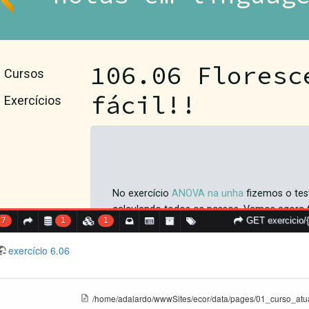
exercício 6.06
/home/adalardo/wwwSites/ecor/data/pages/01_curso_atual