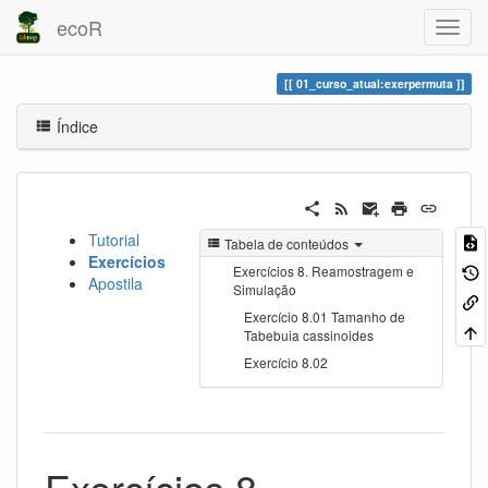
ecoR
01_curso_atual:exerpermuta
Índice
Tutorial
Tabela de conteúdos
Exercícios
Exercícios 8. Reamostragem e
Apostila
Simulação
Exercício 8.01 Tamanho de
Tabebuia cassinoides
Exercício 8.02
Exercícios 8.