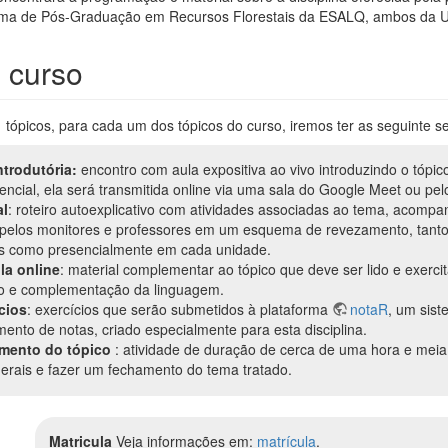
rama de Pós-Graduação em Recursos Florestais da ESALQ, ambos da U
o curso
tópicos, para cada um dos tópicos do curso, iremos ter as seguinte se
ntrodutória:
encontro com aula expositiva ao vivo introduzindo o tópic
encial, ela será transmitida online via uma sala do Google Meet ou pel
al
: roteiro autoexplicativo com atividades associadas ao tema, acompa
a pelos monitores e professores em um esquema de revezamento, tant
nas como presencialmente em cada unidade.
la online
: material complementar ao tópico que deve ser lido e exerci
ão e complementação da linguagem.
cios
: exercícios que serão submetidos à plataforma
notaR
, um sist
ento de notas, criado especialmente para esta disciplina.
mento do tópico
: atividade de duração de cerca de uma hora e meia,
gerais e fazer um fechamento do tema tratado.
Matricula
Veja informações em:
matrícula
.