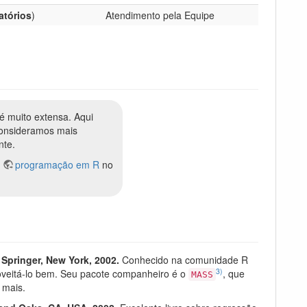
atórios
)
Atendimento pela Equipe
é muito extensa. Aqui
consideramos mais
nte.
e
programação em R
no
 Springer, New York, 2002.
Conhecido na comunidade R
3)
roveitá-lo bem. Seu pacote companheiro é o
, que
MASS
 mais.