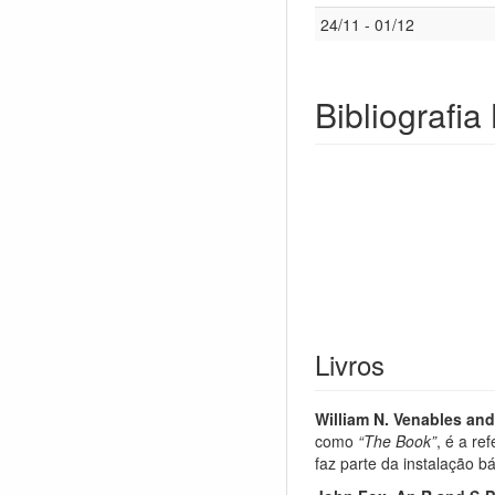
24/11 - 01/12
Bibliografia
Livros
William N. Venables and 
como
“The Book”
, é a re
faz parte da instalação bá