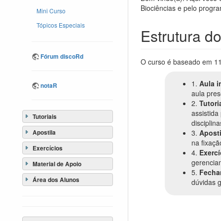
Biociências e pelo prog
Mini Curso
Tópicos Especiais
Estrutura d
Fórum discoRd
O curso é baseado em 11 
1.
Aula i
notaR
aula pres
2.
Tutori
assistid
Tutoriais
discipli
3.
Aposti
Apostila
na fixaç
Exercícios
4.
Exercí
gerenciam
Material de Apoio
5.
Fecha
Área dos Alunos
dúvidas 