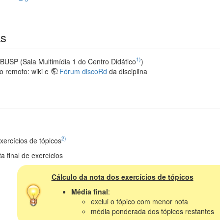
as
1)
IBUSP (Sala Multimídia 1 do Centro Didático
)
o remoto: wiki e
Fórum discoRd
da disciplina
2)
xercícios de tópicos
a final de exercícios
Cálculo da nota dos exercícios de tópicos
Média final
:
exclui o tópico com menor nota
média ponderada dos tópicos restantes