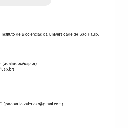
nstituto de Biociências da Universidade de São Paulo.
P (adalardo@usp.br)
@usp.br).
BC (joaopaulo.valencar@gmail.com)