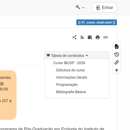
Entrar
01_curso_atual:start
Tabela de conteúdos
Curso IBUSP - 2026
Estrutura do curso
ssores.
Informações Gerais
de
Programação
 9:00
Bibliografia Básica
a (07 a
a programa de Pós-Graduação em Ecologia do Instituto de