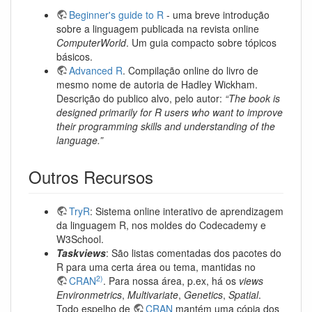
Beginner's guide to R
- uma breve introdução
sobre a linguagem publicada na revista online
ComputerWorld
. Um guia compacto sobre tópicos
básicos.
Advanced R
. Compilação online do livro de
mesmo nome de autoria de Hadley Wickham.
Descrição do publico alvo, pelo autor:
“The book is
designed primarily for R users who want to improve
their programming skills and understanding of the
language.”
Outros Recursos
TryR
: Sistema online interativo de aprendizagem
da linguagem R, nos moldes do Codecademy e
W3School.
Taskviews
: São listas comentadas dos pacotes do
R para uma certa área ou tema, mantidas no
2)
CRAN
. Para nossa área, p.ex, há os
views
Environmetrics
,
Multivariate
,
Genetics
,
Spatial
.
Todo espelho de
CRAN
mantém uma cópia dos