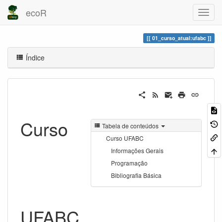
ecoR
01_curso_atual:ufabc
Índice
Curso
Tabela de conteúdos
Curso UFABC
Informações Gerais
Programação
Bibliografia Básica
UFABC