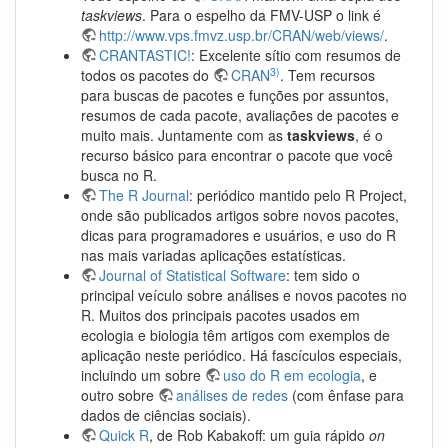
taskviews
. Para o espelho da FMV-USP o link é
http://www.vps.fmvz.usp.br/CRAN/web/views/
.
CRANTASTIC!
: Excelente sítio com resumos de
3)
todos os pacotes do
CRAN
. Tem recursos
para buscas de pacotes e funções por assuntos,
resumos de cada pacote, avaliações de pacotes e
muito mais. Juntamente com as
taskviews
, é o
recurso básico para encontrar o pacote que você
busca no R.
The R Journal
: periódico mantido pelo R Project,
onde são publicados artigos sobre novos pacotes,
dicas para programadores e usuários, e uso do R
nas mais variadas aplicações estatísticas.
Journal of Statistical Software
: tem sido o
principal veículo sobre análises e novos pacotes no
R. Muitos dos principais pacotes usados em
ecologia e biologia têm artigos com exemplos de
aplicação neste periódico. Há fascículos especiais,
incluindo um sobre
uso do R em ecologia
, e
outro sobre
análises de redes
(com ênfase para
dados de ciências sociais).
Quick R
, de Rob Kabakoff: um guia rápido
on