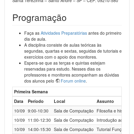
Santa Terezinha – Santo André – SP – CEP: 09210-580
Programação
Faça as
Atividades Preparatórias
antes do primeiro
dia de aula.
A disciplina consiste de aulas teóricas às
segundas, quartas e sextas, seguidas de tutoriais e
exercícios com o apoio dos monitores.
Espera-se que as terças e quintas estejam
reservadas para estudo. Nesses dias os
professores e monitores acompanham as dúvidas
dos alunos pelo
Forum online
.
Primeira Semana
Data
Período
Local
Assunto
10/09
9:00-10:30
Sala de Computação
Filosofia e históri
10/09
11:00-12:30
Sala de Computação
Introdução ao R
10/09
14:00-15:30
Sala de Computação
Tutorial Funções M