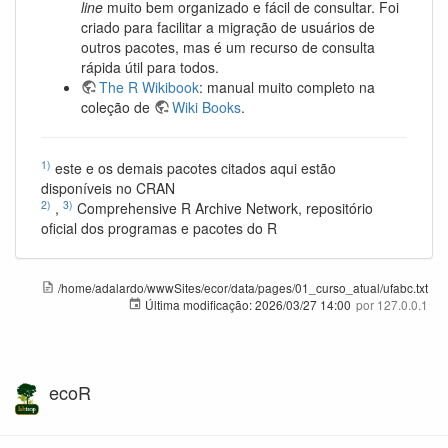
line
muito bem organizado e fácil de consultar. Foi
criado para facilitar a migração de usuários de
outros pacotes, mas é um recurso de consulta
rápida útil para todos.
The R Wikibook
: manual muito completo na
coleção de
Wiki Books
.
1)
este e os demais pacotes citados aqui estão
disponíveis no CRAN
2)
3)
,
Comprehensive R Archive Network, repositório
oficial dos programas e pacotes do R
/home/adalardo/wwwSites/ecor/data/pages/01_curso_atual/ufabc.txt
Última modificação:
2026/03/27 14:00
por
127.0.0.1
ecoR