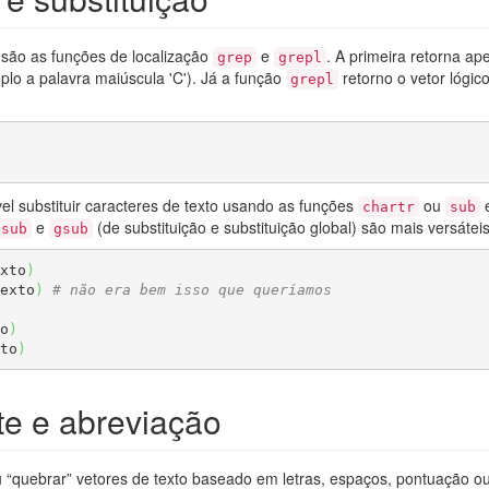
 são as funções de localização
e
. A primeira retorna a
grep
grepl
lo a palavra maiúscula 'C'). Já a função
retorno o vetor lóg
grepl
vel substituir caracteres de texto usando as funções
ou
chartr
sub
e
(de substituição e substituição global) são mais versáteis
sub
gsub
xto
)
exto
)
# não era bem isso que queríamos
o
)
to
)
te e abreviação
 ou “quebrar” vetores de texto baseado em letras, espaços, pontuação 