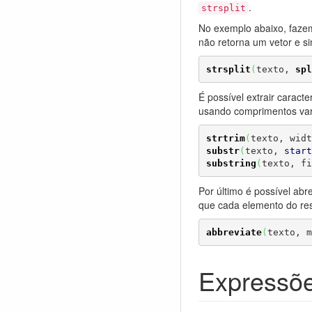
.
strsplit
No exemplo abaixo, fazem
não retorna um vetor e 
strsplit
(
texto, 
spl
É possível extrair caract
usando comprimentos vari
strtrim
(
texto, widt
substr
(
texto, 
start
substring
(
texto, fi
Por último é possível abr
que cada elemento do res
abbreviate
(
texto, m
Expressõe