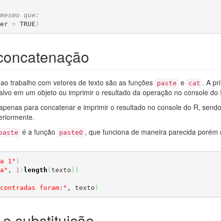
mesmo que:
er 
=
 TRUE
)
concatenação
 ao trabalho com vetores de texto são as funções
e
. A p
paste
cat
salvo em um objeto ou imprimir o resultado da operação no console do 
penas para concatenar e imprimir o resultado no console do R, sendo 
teriormente.
é a função
, que funciona de maneira parecida porém
paste
paste0
a 1"
)
a"
, 
1
:
length
(
texto
)
)
contradas foram:"
, texto
)
 e substituição