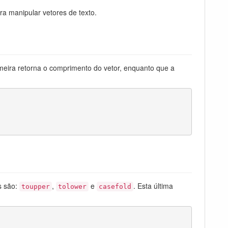
a manipular vetores de texto.
meira retorna o comprimento do vetor, enquanto que a
s são:
,
e
. Esta última
toupper
tolower
casefold