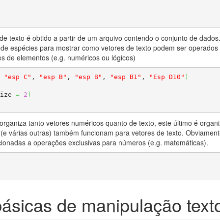
e texto é obtido a partir de um arquivo contendo o conjunto de dados
s de espécies para mostrar como vetores de texto podem ser operados
es de elementos (e.g. numéricos ou lógicos)
 
"esp C"
, 
"esp B"
, 
"esp B"
, 
"esp B1"
, 
"Esp D10"
)
ize 
=
2
)
organiza tanto vetores numéricos quanto de texto, este último é org
(e várias outras) também funcionam para vetores de texto. Obviamente
cionadas a operações exclusivas para números (e.g. matemáticas).
ásicas de manipulação text