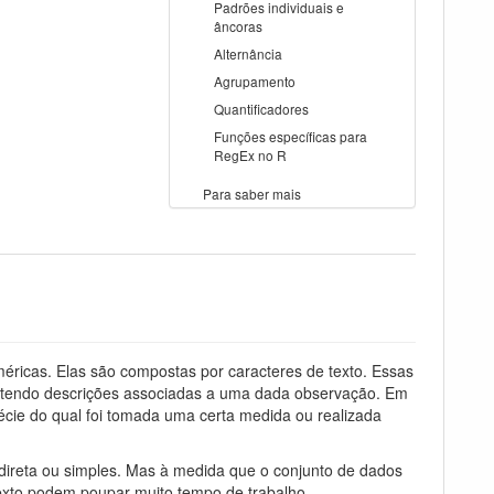
Padrões individuais e
âncoras
Alternância
Agrupamento
Quantificadores
Funções específicas para
RegEx no R
Para saber mais
ricas. Elas são compostas por caracteres de texto. Essas
 contendo descrições associadas a uma dada observação. Em
écie do qual foi tomada uma certa medida ou realizada
direta ou simples. Mas à medida que o conjunto de dados
exto podem poupar muito tempo de trabalho.