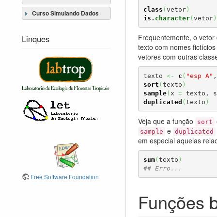
class
(
vetor
)
Curso Simulando Dados
is.
character
(
vetor
)
Frequentemente, o vetor d
Linques
texto com nomes fictício
vetores com outras class
texto 
<-
c
(
"esp A"
,
sort
(
texto
)
sample
(
x 
=
 texto, s
duplicated
(
texto
)
Veja que a função
sort
e
sample
duplicated
em especial aquelas rela
sum
(
texto
)
## Erro...
Free Software Foundation
Funções b