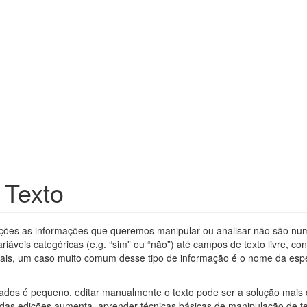
 Texto
ções as informações que queremos manipular ou analisar não são numé
riáveis categóricas (e.g. “sim” ou “não”) até campos de texto livre,
estais, um caso muito comum desse tipo de informação é o nome da esp
ados é pequeno, editar manualmente o texto pode ser a solução mais 
das edições aumenta, aprender técnicas básicas de manipulação de t