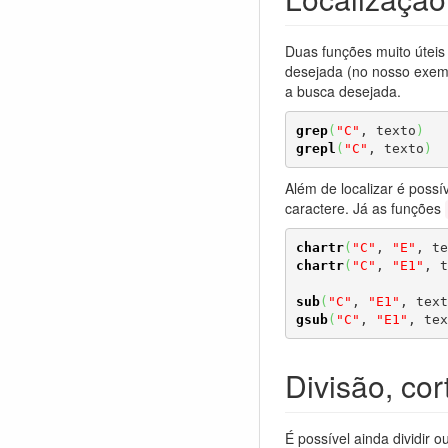
Duas funções muito úteis
desejada (no nosso exemp
a busca desejada.
grep
(
"C"
, texto
)
grepl
(
"C"
, texto
)
Além de localizar é possí
caractere. Já as funções
chartr
(
"C"
, 
"E"
, te
chartr
(
"C"
, 
"E1"
, t
sub
(
"C"
, 
"E1"
, text
gsub
(
"C"
, 
"E1"
, tex
Divisão, cor
É possível ainda dividir