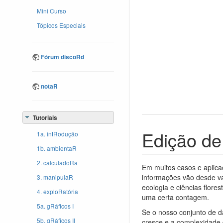
Mini Curso
Tópicos Especiais
Fórum discoRd
notaR
Tutoriais
Edição de
1a. intRodução
1b. ambientaR
2. calculadoRa
Em muitos casos e aplica
informações vão desde va
3. manipulaR
ecologia e ciências flor
4. exploRatória
uma certa contagem.
5a. gRáficos I
Se o nosso conjunto de d
5b. gRáficos II
cresce e a complexidade 