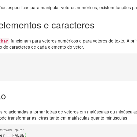
es específicas para manipular vetores numéricos, existem funções par
lementos e caracteres
funcionam para vetores numéricos e para vetores de texto. A pri
char
 de caracteres de cada elemento do vetor.
ão
as relacionadas a tornar letras de vetores em maiúsculas ou minúscula
pode transformar as letras tanto em maiúsculas quanto minúsculas
mesmo que:
er 
=
 FALSE
)