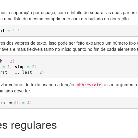
os a separação por espaço, com o intuito de separar as duas partes d
sim uma lista de mesmo comprimento com o resultado da operação.
it
=
" "
)
eres dos vetores de texto. Isso pode ser feito extraindo um número fix
áveis e mais flexíveis tanto no início quanto no fim de cada element
h 
=
2
)
=
1
, 
stop
=
2
)
rst 
=
1
, last 
=
2
)
eviar vetores de texto usando a função
e seu argument
abbreviate
ultado deve ter.
inlength 
=
4
)
s regulares