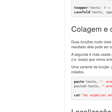
toupper
(
texto
)
# o 
casefold
(
texto, upp
Colagem e 
Duas funções muito úteis
resultado dela pode ser 
A segunda é mais usada a
(i.e. loops) que vimos an
Uma variante da função
colados.
paste
(
texto, 
"- are
paste0
(
texto, 
"-are
cat
(
"As espécies en
Localização