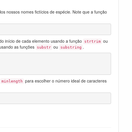
os nossos nomes fictícios de espécie. Note que a função
o do início de cada elemento usando a função
ou
strtrim
o usando as funções
ou
.
substr
substring
o
para escolher o número ideal de caracteres
minlength