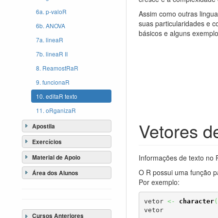
6a. p-valoR
Assim como outras lingua
suas particularidades e c
6b. ANOVA
básicos e alguns exemplo
7a. lineaR
7b. lineaR II
8. ReamostRaR
9. funcionaR
10. editaR texto
11. oRganizaR
Vetores d
Apostila
Exercícios
Informações de texto no
Material de Apoio
O R possui uma função pa
Área dos Alunos
Por exemplo:
vetor 
<-
character
(
vetor

Cursos Anteriores