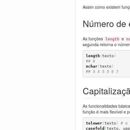
Assim como existem funçõ
Número de e
As funções
e
length
n
segunda retorna o número
length
(
texto
)
## 6
nchar
(
texto
)
## 5 5 5 5 6 7
Capitalizaç
As funcionalidades básic
função é mais flexível e 
tolower
(
texto
)
# o 
casefold
(
texto, upp