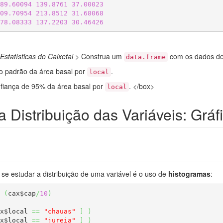
89.60094
139.8761
37.00023
09.70954
213.8512
31.68068
78.08333
137.2203
30.46426
Estatísticas do Caixetal
> Construa um
com os dados d
data.frame
o padrão da área basal por
.
local
onfiança de 95% da área basal por
. </box>
local
 Distribuição das Variáveis: Gráf
se estudar a distribuição de uma variável é o uso de
histogramas
:
(
cax$cap
/
10
)
x$local 
==
"chauas"
]
)
x$local 
==
"jureia"
]
)