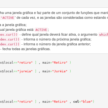
ha uma janela gráfica e faz parte de um conjunto de funções que man
' de cada vez, e as janelas são consideradas como estando
'ACTIVE
 a janela gráfica;
qual janela gráfica está
;
ACTIVE
- define qual janela deverá ficar ativa, o argumento
dev.cur())
whic
- informa o número da próxima janela gráfica;
=dev.cur())
- informa o número da janela gráfica anterior;
=dev.cur())
- fecha todas as janelas gráficas.
x$local
==
"retiro"
]
 , main
=
"Retiro"
)
x$local
==
"jureia"
]
 , main
=
"Juréia"
)
x$local
==
"retiro"
]
 , main
=
"Retiro"
 , 
col
=
"blue"
)