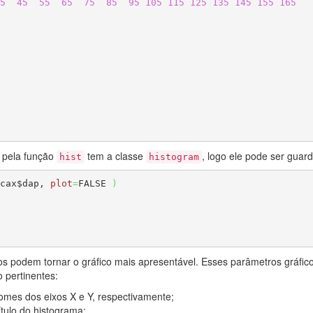
5
45
55
65
75
85
95
105
115
125
135
145
155
165
 pela função
tem a classe
, logo ele pode ser guar
hist
histogram
cax$dap, 
plot
=
FALSE 
)
os podem tornar o gráfico mais apresentável. Esses parâmetros gráfic
 pertinentes:
mes dos eixos X e Y, respectivamente;
tulo do histograma;