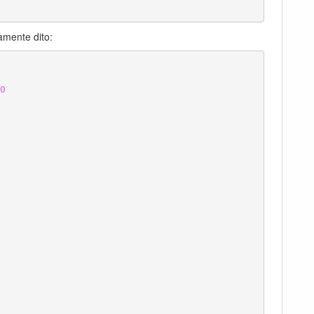
amente dito:
0