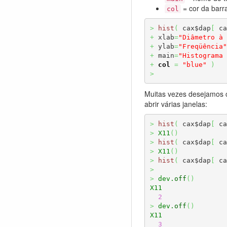
= cor da barra
col
>
hist
(
 cax$dap
[
 ca
+
 xlab
=
"Diâmetro à 
+
 ylab
=
"Freqüência"
+
 main
=
"Histograma 
+
col
=
"blue"
)
>
Muitas vezes desejamos c
abrir várias janelas:
>
hist
(
 cax$dap
[
 ca
>
X11
(
)
>
hist
(
 cax$dap
[
 ca
>
X11
(
)
>
hist
(
 cax$dap
[
 ca
>
>
dev.
off
(
)
X11
2
>
dev.
off
(
)
X11
3