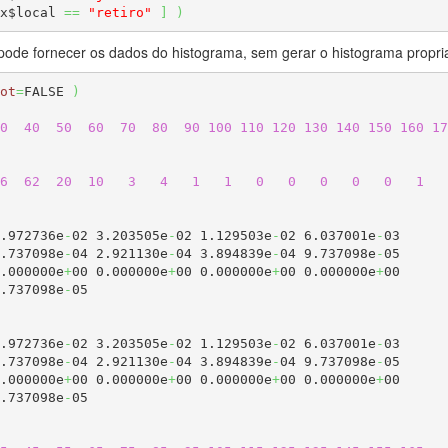
x$local 
==
"retiro"
]
)
de fornecer os dados do histograma, sem gerar o histograma propri
ot
=
FALSE 
)
0
40
50
60
70
80
90
100
110
120
130
140
150
160
17
6
62
20
10
3
4
1
1
0
0
0
0
0
1
.972736e
-
02 3.203505e
-
02 1.129503e
-
02 6.037001e
-
03

.737098e
-
04 2.921130e
-
04 3.894839e
-
04 9.737098e
-
.000000e
+
00 0.000000e
+
00 0.000000e
+
00 0.000000e
+
.737098e
-
05

.972736e
-
02 3.203505e
-
02 1.129503e
-
02 6.037001e
-
03

.737098e
-
04 2.921130e
-
04 3.894839e
-
04 9.737098e
-
.000000e
+
00 0.000000e
+
00 0.000000e
+
00 0.000000e
+
.737098e
-
05
