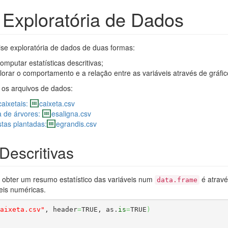
e Exploratória de Dados
se exploratória de dados de duas formas:
omputar estatísticas descritivas;
plorar o comportamento e a relação entre as variáveis através de gráfic
 os arquivos de dados:
aixetais:
caixeta.csv
 de árvores:
esaligna.csv
stas plantadas:
egrandis.csv
 Descritivas
e obter um resumo estatístico das variáveis num
é atrav
data.frame
veis numéricas.
aixeta.csv"
, header
=
TRUE, as.
is
=
TRUE
)