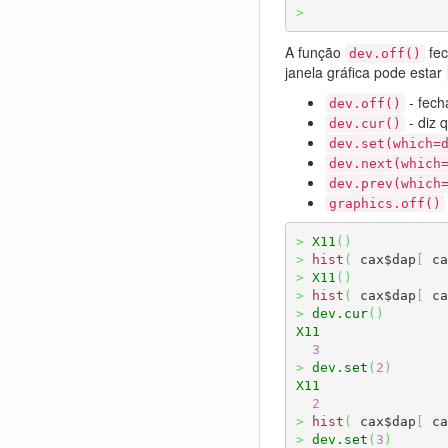
>
A função
fec
dev.off()
janela gráfica pode estar
- fecha
dev.off()
- diz 
dev.cur()
dev.set(which=
dev.next(which
dev.prev(which
graphics.off()
>
X11
(
)
>
hist
(
 cax$dap
[
 ca
>
X11
(
)
>
hist
(
 cax$dap
[
 ca
>
dev.
cur
(
)
X11
3
>
dev.
set
(
2
)
X11
2
>
hist
(
 cax$dap
[
 ca
>
dev.
set
(
3
)