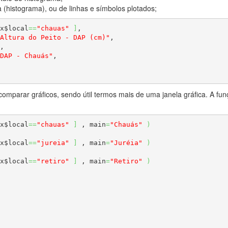
 (histograma), ou de linhas e símbolos plotados;
x$local
==
"chauas"
]
Altura do Peito - DAP (cm)"
DAP - Chauás"
omparar gráficos, sendo útil termos mais de uma janela gráfica. A fu
x$local
==
"chauas"
]
 , main
=
"Chauás"
)
x$local
==
"jureia"
]
 , main
=
"Juréia"
)
x$local
==
"retiro"
]
 , main
=
"Retiro"
)