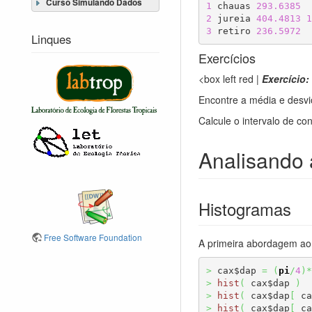
Curso Simulando Dados
1
 chauas 
293.6385
2
 jureia 
404.4813
1
3
 retiro 
236.5972
Linques
Exercícios
<box left red |
Exercício:
Encontre a média e desvi
Calcule o intervalo de c
Analisando a
Histogramas
Free Software Foundation
A primeira abordagem ao 
>
 cax$dap 
=
(
pi
/
4
)
*
>
hist
(
 cax$dap 
)
>
hist
(
 cax$dap
[
 ca
>
hist
(
 cax$dap
[
 ca