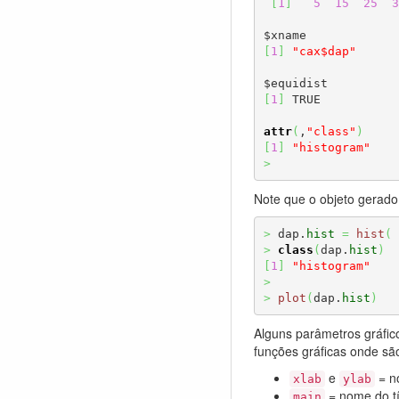
[
1
]
5
15
25
3
[
1
]
"cax$dap"
[
1
]
 TRUE

attr
(
,
"class"
)
[
1
]
"histogram"
>
Note que o objeto gerado
>
 dap.
hist
=
hist
(
 
>
class
(
dap.
hist
)
[
1
]
"histogram"
>
>
plot
(
dap.
hist
)
Alguns parâmetros gráfic
funções gráficas onde são
e
= no
xlab
ylab
= nome do tí
main