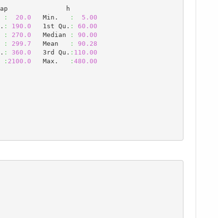
ap               h

 
:
20.0
   Min.   
:
5.00
.
:
190.0
   1st Qu.
:
60.00
 
:
270.0
   Median 
:
90.00
 
:
299.7
   Mean   
:
90.28
.
:
360.0
   3rd Qu.
:
110.00
 
:
2100.0
   Max.   
:
480.00