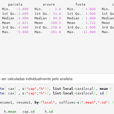
    parcela          arvore          fuste             c
 Min.   
:
1.000
   Min.   
:
1.0
   Min.   
:
1.000
   Min.  
 1st Qu.
:
2.000
   1st Qu.
:
51.0
   1st Qu.
:
1.000
   1st Qu
 Median 
:
3.000
   Median 
:
99.0
   Median 
:
1.000
   Median
                    Mean   
:
2.821
   Mean   
:
108.5
   Mean   
:
1.711
   Mean  
                    3rd Qu.
:
4.000
   3rd Qu.
:
159.0
   3rd Qu.
:
2.000
   3rd Qu
                    Max.   
:
5.000
   Max.   
:
291.0
   Max.   
:
11.000
   Max.  
 ser calculadas individualmente pelo analista:
te
(
 cax
[
 , 
c
(
"cap"
,
"h"
)
]
, 
list
(
local
=
cax$local
)
, 
mean
)
te
(
 cax
[
 , 
c
(
"cap"
,
"h"
)
]
, 
list
(
local
=
cax$local
)
, 
sd
)
esumo1, resumo2, 
by
=
"local"
, suffixes
=
c
(
".mean"
,
".sd"
)
)
  h.
mean
   cap.
sd
     h.
sd