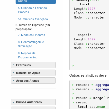
Dados
local
          
5. Criando e Editando
 Length
:
1027
       
Gráficos
 Class 
:
character
  
 Mode  
:
character
  
5a. Gráficos Avançado
6. Testes de Hipótese (em
preparação!)
7. Modelos Lineares
   especie

 Length
:
1027
8. Reamostragem e
 Class 
:
character
Simulação
 Mode  
:
character
9. Noções de
Programação:
Exercícios
>
Material de Apoio
Outras estatísticas devem
Área dos Alunos
>
 resumo1 
=
aggrega
>
 resumo2 
=
aggrega
>
>
 resumo 
=
merge
(
 r
Cursos Anteriores
>
 resumo

local
 cap.
mean
  