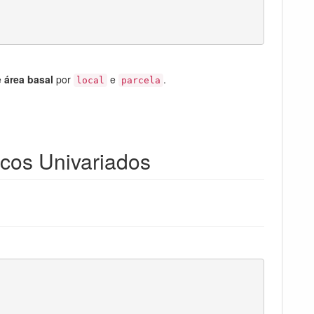
e
área basal
por
e
.
local
parcela
icos Univariados