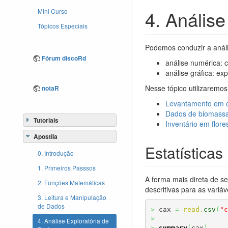
4. Anális
Mini Curso
Tópicos Especiais
Podemos conduzir a análi
Fórum discoRd
análise numérica: c
análise gráfica: ex
Nesse tópico utilizaremos
notaR
Levantamento em c
Dados de biomassa
Tutoriais
Inventário em flore
Apostila
Estatísticas
0. Introdução
1. Primeiros Passsos
A forma mais direta de s
2. Funções Matemáticas
descritivas para as variá
3. Leitura e Manipulação
de Dados
>
 cax 
=
read.
csv
(
"c
>
4. Análise Exploratória de
>
summary
(
cax
)