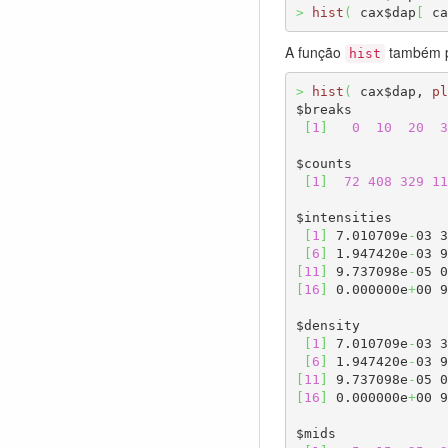
>
hist
(
 cax$dap
[
 ca
A função
também po
hist
>
hist
(
 cax$dap, 
pl
$breaks

[
1
]
0
10
20
3
$counts

[
1
]
72
408
329
11
$intensities

[
1
]
 7.010709e
-
03 3
[
6
]
 1.947420e
-
03 9
[
11
]
 9.737098e
-
05 0
[
16
]
 0.000000e
+
00 9
$density

[
1
]
 7.010709e
-
03 3
[
6
]
 1.947420e
-
03 9
[
11
]
 9.737098e
-
05 0
[
16
]
 0.000000e
+
00 9
$mids
