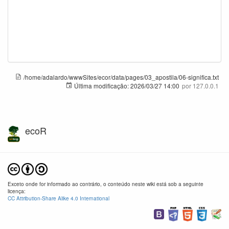
/home/adalardo/wwwSites/ecor/data/pages/03_apostila/06-significa.txt
Última modificação:
2026/03/27 14:00
por
127.0.0.1
ecoR
Exceto onde for informado ao contrário, o conteúdo neste wiki está sob a seguinte
licença:
CC Attribution-Share Alike 4.0 International