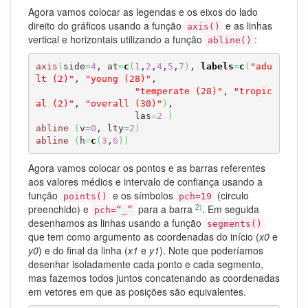
Agora vamos colocar as legendas e os eixos do lado
direito do gráficos usando a função
e as linhas
axis()
vertical e horizontais utilizando a função
:
abline()
axis
(
side
=
4
, at
=
c
(
1
,
2
,
4
,
5
,
7
)
, 
labels
=
c
(
"adu
lt (2)"
, 
"young (28)"
,

"temperate (28)"
, 
"tropic
al (2)"
, 
"overall (30)"
)
,

                  las
=
2
)
abline
(
v
=
0
, lty
=
2
)
abline
(
h
=
c
(
3
,
6
)
)
Agora vamos colocar os pontos e as barras referentes
aos valores médios e intervalo de confiança usando a
função
e os símbolos
(circulo
points()
pch=19
2)
preenchido) e
para a barra
. Em seguida
pch=“_”
desenhamos as linhas usando a função
segments()
que tem como argumento as coordenadas do início (
x0
e
y0
) e do final da linha (
x1
e
y1
). Note que poderíamos
desenhar isoladamente cada ponto e cada segmento,
mas fazemos todos juntos concatenando as coordenadas
em vetores em que as posições são equivalentes.