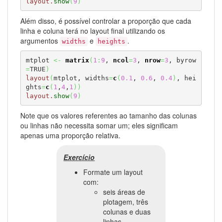
layout.
show
(
9
)
Além disso, é possível controlar a proporção que cada
linha e coluna terá no layout final utilizando os
argumentos
e
.
widths
heights
mtplot 
<-
matrix
(
1
:
9
, 
ncol
=
3
, 
nrow
=
3
, byrow
=
TRUE
)
layout
(
mtplot, widths
=
c
(
0.1
, 
0.6
, 
0.4
)
, hei
ghts
=
c
(
1
,
4
,
1
)
)
layout.
show
(
9
)
Note que os valores referentes ao tamanho das colunas
ou linhas não necessita somar um; eles significam
apenas uma proporção relativa.
Exercício
Formate um layout
com:
seis áreas de
plotagem, três
colunas e duas
linhas