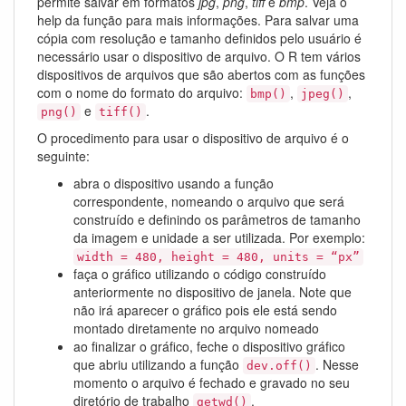
permite salvar em formatos
jpg
,
png
,
tiff
e
bmp
. Veja o
help da função para mais informações. Para salvar uma
cópia com resolução e tamanho definidos pelo usuário é
necessário usar o dispositivo de arquivo. O R tem vários
dispositivos de arquivos que são abertos com as funções
com o nome do formato do arquivo:
,
,
bmp()
jpeg()
e
.
png()
tiff()
O procedimento para usar o dispositivo de arquivo é o
seguinte:
abra o dispositivo usando a função
correspondente, nomeando o arquivo que será
construído e definindo os parâmetros de tamanho
da imagem e unidade a ser utilizada. Por exemplo:
width = 480, height = 480, units = “px”
faça o gráfico utilizando o código construído
anteriormente no dispositivo de janela. Note que
não irá aparecer o gráfico pois ele está sendo
montado diretamente no arquivo nomeado
ao finalizar o gráfico, feche o dispositivo gráfico
que abriu utilizando a função
. Nesse
dev.off()
momento o arquivo é fechado e gravado no seu
diretório de trabalho
.
getwd()