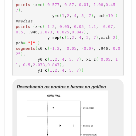
points
(
x
=
c
(
-
0.577
, 
0.87
, 
0.01
, 
1.06
,
0.45
7
)
, 

               y
=
c
(
1
,
2
, 
4
, 
5
, 
7
)
, pch
=
19
)
#medias
points
(
x
=
c
(
-
1.2
, 
0.05
, 
0.05
, 
1.1
, 
-
0.07
, 
0.5
, .946,
2.073
, 
0.025
,
0.847
)
,

             y
=
rep
(
c
(
1
,
2
, 
4
, 
5
, 
7
)
,each
=
2
)
, 
pch
=
"|"
)
segments
(
x0
=
c
(
-
1.2
,  
0.05
, 
-
0.07
, .946, 
0.0
25
)
, 

         y0
=
c
(
1
,
2
, 
4
, 
5
, 
7
)
, x1
=
c
(
0.05
, 
1.
1
, 
0.5
,
2.073
,
0.847
)
, 

         y1
=
c
(
1
,
2
, 
4
, 
5
, 
7
)
)
Desenhando os pontos e barras no gráfico