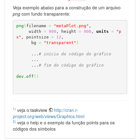
Veja exemplo abaixo para a construção de um arquivo
png
com fundo transparente:
png
(
filename 
=
"metaPlot.png"
,

     width 
=
900
, height 
=
900
, 
units
=
"p
x"
, pointsize 
=
12
,

      bg 
=
"transparent"
)
      ...
# início do código do gráfico
      ...

      ...
# fim do código do gráfico 
dev.
off
(
)
1)
veja o taskview
http://cran.r-
project.org/web/views/Graphics.html
2)
veja o help e o exemplo da função points para os
códigos dos símbolos