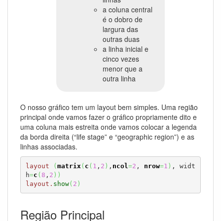
a coluna central
é o dobro de
largura das
outras duas
a linha inicial e
cinco vezes
menor que a
outra linha
O nosso gráfico tem um layout bem simples. Uma região
principal onde vamos fazer o gráfico propriamente dito e
uma coluna mais estreita onde vamos colocar a legenda
da borda direita (“life stage” e “geographic region”) e as
linhas associadas.
layout
(
matrix
(
c
(
1
,
2
)
,
ncol
=
2
, 
nrow
=
1
)
, widt
h
=
c
(
8
,
2
)
)
layout.
show
(
2
)
Região Principal