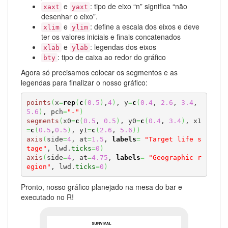
e
: tipo de eixo “n” significa “não
xaxt
yaxt
desenhar o eixo”.
e
: define a escala dos eixos e deve
xlim
ylim
ter os valores iniciais e finais concatenados
e
: legendas dos eixos
xlab
ylab
: tipo de caixa ao redor do gráfico
bty
Agora só precisamos colocar os segmentos e as
legendas para finalizar o nosso gráfico:
points
(
x
=
rep
(
c
(
0.5
)
,
4
)
, y
=
c
(
0.4
, 
2.6
, 
3.4
, 
5.6
)
, pch
=
"-"
)
segments
(
x0
=
c
(
0.5
, 
0.5
)
, y0
=
c
(
0.4
, 
3.4
)
, x1
=
c
(
0.5
,
0.5
)
, y1
=
c
(
2.6
, 
5.6
)
)
axis
(
side
=
4
, at
=
1.5
, 
labels
=
"Target life s
tage"
, lwd.
ticks
=
0
)
axis
(
side
=
4
, at
=
4.75
, 
labels
=
"Geographic r
egion"
, lwd.
ticks
=
0
)
Pronto, nosso gráfico planejado na mesa do bar e
executado no R!