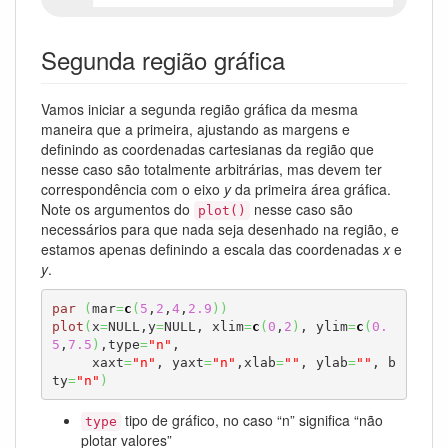
Segunda região gráfica
Vamos iniciar a segunda região gráfica da mesma
maneira que a primeira, ajustando as margens e
definindo as coordenadas cartesianas da região que
nesse caso são totalmente arbitrárias, mas devem ter
correspondência com o eixo
y
da primeira área gráfica.
Note os argumentos do
nesse caso são
plot()
necessários para que nada seja desenhado na região, e
estamos apenas definindo a escala das coordenadas
x
e
y
.
par
(
mar
=
c
(
5
,
2
,
4
,
2.9
)
)
plot
(
x
=
NULL,y
=
NULL, xlim
=
c
(
0
,
2
)
, ylim
=
c
(
0.
5
,
7.5
)
,type
=
"n"
, 

     xaxt
=
"n"
, yaxt
=
"n"
,xlab
=
""
, ylab
=
""
, b
ty
=
"n"
)
tipo de gráfico, no caso “n” significa “não
type
plotar valores”