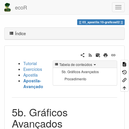
ecoR
03_apostila:10-graficos02
Índice
Tutorial
Tabela de conteúdos
Exercícios
5b. Gráficos Avançados
Apostila
Procedimento
Apostila-
Avançado
5b. Gráficos
Avançados