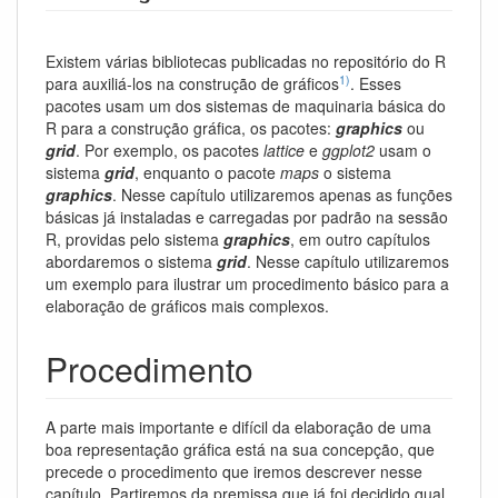
Existem várias bibliotecas publicadas no repositório do R
1)
para auxiliá-los na construção de gráficos
. Esses
pacotes usam um dos sistemas de maquinaria básica do
R para a construção gráfica, os pacotes:
graphics
ou
grid
. Por exemplo, os pacotes
lattice
e
ggplot2
usam o
sistema
grid
, enquanto o pacote
maps
o sistema
graphics
. Nesse capítulo utilizaremos apenas as funções
básicas já instaladas e carregadas por padrão na sessão
R, providas pelo sistema
graphics
, em outro capítulos
abordaremos o sistema
grid
. Nesse capítulo utilizaremos
um exemplo para ilustrar um procedimento básico para a
elaboração de gráficos mais complexos.
Procedimento
A parte mais importante e difícil da elaboração de uma
boa representação gráfica está na sua concepção, que
precede o procedimento que iremos descrever nesse
capítulo. Partiremos da premissa que já foi decidido qual