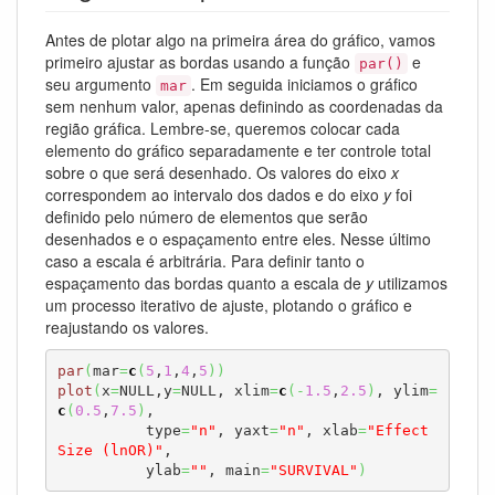
Antes de plotar algo na primeira área do gráfico, vamos
primeiro ajustar as bordas usando a função
e
par()
seu argumento
. Em seguida iniciamos o gráfico
mar
sem nenhum valor, apenas definindo as coordenadas da
região gráfica. Lembre-se, queremos colocar cada
elemento do gráfico separadamente e ter controle total
sobre o que será desenhado. Os valores do eixo
x
correspondem ao intervalo dos dados e do eixo
y
foi
definido pelo número de elementos que serão
desenhados e o espaçamento entre eles. Nesse último
caso a escala é arbitrária. Para definir tanto o
espaçamento das bordas quanto a escala de
y
utilizamos
um processo iterativo de ajuste, plotando o gráfico e
reajustando os valores.
par
(
mar
=
c
(
5
,
1
,
4
,
5
)
)
plot
(
x
=
NULL,y
=
NULL, xlim
=
c
(
-
1.5
,
2.5
)
, ylim
=
c
(
0.5
,
7.5
)
,

          type
=
"n"
, yaxt
=
"n"
, xlab
=
"Effect 
Size (lnOR)"
, 

          ylab
=
""
, main
=
"SURVIVAL"
)