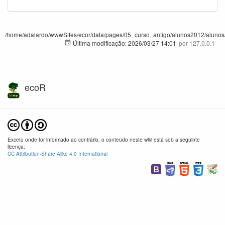
/home/adalardo/wwwSites/ecor/data/pages/05_curso_antigo/alunos2012/alunos/tra
Última modificação:
2026/03/27 14:01
por
127.0.0.1
ecoR
Exceto onde for informado ao contrário, o conteúdo neste wiki está sob a seguinte
licença:
CC Attribution-Share Alike 4.0 International