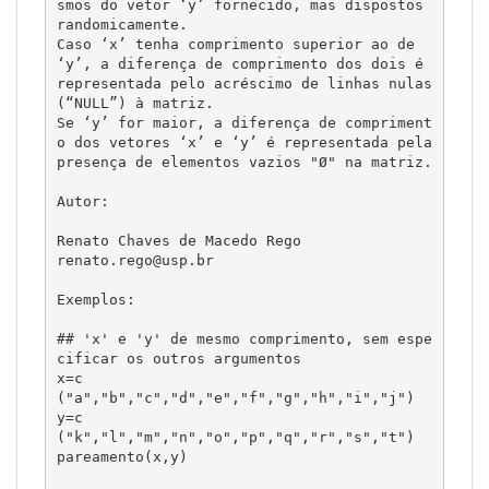
smos do vetor ‘y’ fornecido, mas dispostos 
randomicamente. 

Caso ‘x’ tenha comprimento superior ao de 
‘y’, a diferença de comprimento dos dois é 
representada pelo acréscimo de linhas nulas 
(“NULL”) à matriz. 

Se ‘y’ for maior, a diferença de compriment
o dos vetores ‘x’ e ‘y’ é representada pela 
presença de elementos vazios "Ø" na matriz.

Autor:

Renato Chaves de Macedo Rego

renato.rego@usp.br

Exemplos:

## 'x' e 'y' de mesmo comprimento, sem espe
cificar os outros argumentos 

x=c
("a","b","c","d","e","f","g","h","i","j")

y=c
("k","l","m","n","o","p","q","r","s","t")

pareamento(x,y)
