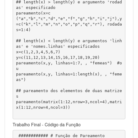
## length(x) > length(y) e argumento 'rodad
as' especificado

pareamento(x=c
("a","b","c","d","e","f","g","h","i","j"),y
=c("k","l","m","n","o","p","q","r"), rodada
s=1:4)

## length(x) < length(y) e argumentos 'linh
as' e 'nomes.linhas' especificados

x=c(1,2,3,4,5,6,7)

y=c(11,12,13,14,15,16,17,18,19,20)

pareamento(x,y, linhas=1:7, , "femeas")  #o
u

pareamento(x,y, linhas=1:length(x), , "feme
as")

## pareamento dos elementos de duas matrize
s

pareamento(matrix(1:12,nrow=3,ncol=4),matri
x(1:12,nrow=4,ncol=3))

Trabalho Final - Código da Função
 ############ # Função de Pareamento
