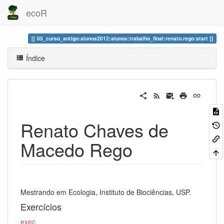
ecoR
05_curso_antigo:alunos2012:alunos:trabalho_final:renato.rego:start
Índice
Renato Chaves de
Macedo Rego
Mestrando em Ecologia, Instituto de Biociências, USP.
Exercícios
exec