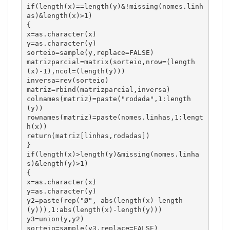
if(length(x)==length(y)&!missing(nomes.linh
as)&length(x)>1)

{

x=as.character(x)

y=as.character(y)

sorteio=sample(y,replace=FALSE)

matrizparcial=matrix(sorteio,nrow=(length
(x)-1),ncol=(length(y)))

inversa=rev(sorteio)

matriz=rbind(matrizparcial,inversa)

colnames(matriz)=paste("rodada",1:length
(y))

rownames(matriz)=paste(nomes.linhas,1:lengt
h(x))

return(matriz[linhas,rodadas])

}

if(length(x)>length(y)&missing(nomes.linha
s)&length(y)>1)

{

x=as.character(x)

y=as.character(y)

y2=paste(rep("Ø", abs(length(x)-length
(y))),1:abs(length(x)-length(y)))

y3=union(y,y2)

sorteio=sample(y3,replace=FALSE)
