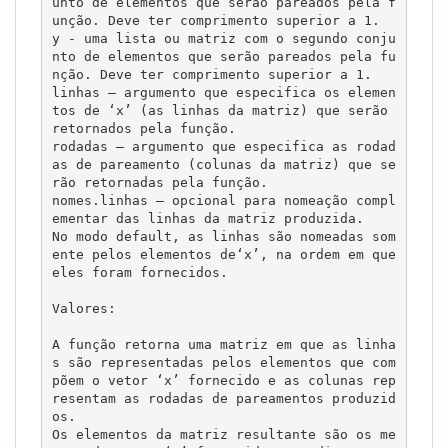
unto de elementos que serão pareados pela f
unção. Deve ter comprimento superior a 1.

y - uma lista ou matriz com o segundo conju
nto de elementos que serão pareados pela fu
nção. Deve ter comprimento superior a 1.

linhas – argumento que especifica os elemen
tos de ‘x’ (as linhas da matriz) que serão 
retornados pela função. 

rodadas – argumento que especifica as rodad
as de pareamento (colunas da matriz) que se
rão retornadas pela função. 

nomes.linhas – opcional para nomeação compl
ementar das linhas da matriz produzida. 

No modo default, as linhas são nomeadas som
ente pelos elementos de‘x’, na ordem em que 
eles foram fornecidos.

Valores:

A função retorna uma matriz em que as linha
s são representadas pelos elementos que com
põem o vetor ‘x’ fornecido e as colunas rep
resentam as rodadas de pareamentos produzid
os. 

Os elementos da matriz resultante são os me