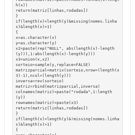
h(x))

return(matriz[linhas,rodadas])

}

if(length(x)<length(y)&missing(nomes.linha
s)&length(x)>1)

{

x=as.character(x)

y=as.character(y)

x2=paste(rep("NULL", abs(length(x)-length
(y))),1:abs(length(x)-length(y)))

x3=union(x,x2)

sorteio=sample(y,replace=FALSE)

matrizparcial=matrix(sorteio,nrow=(length(x
3)-1),ncol=(length(y)))

inversa=rev(sorteio)

matriz=rbind(matrizparcial,inversa)

colnames(matriz)=paste("rodada",1:length
(y))

rownames(matriz)=paste(x3)

return(matriz[linhas,rodadas])

}

if(length(x)<length(y)&!missing(nomes.linha
s)&length(x)>1)

{
