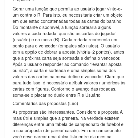
Gerar uma função que permita ao usuário jogar vinte-e-
um contra o R. Para isto, eu necessitaria criar um objeto
em que estão concatenadas todas as cartas do baralho.
Do montante disponível, a função sortearia alguns
valores a cada rodada, que são as cartas do jogador
(usuário) e da mesa (R). Cada rodada representa um
ponto para o vencedor (empates são nulos). O usuário
tem a opção de dobrar a aposta (vitória=2 pontos), antes
que a próxima carta seja sorteada e defina o vencedor.
Após o usuário responder ao comando “levantar aposta
ou não”, a carta é sorteada e uma simples soma dos
valores das cartas na mesa define o vencedor. Claro que
para tudo isso, é necessário atribuir valores numéricos às
cartas com figuras. Conforme o avanço das rodadas,
soma-se o placar no duelo entre R e Usuário.
Comentários das propostas (Leo)
As propostas são interessantes. Considero a proposta A
mais útil e simples que a primeira. Na verdade existem
diferenças entre uma tabela de campeonato de futebol e
a sua proposta (de parear casais). Em um campeonato
você deve parear uma única lista entre ela mesma.