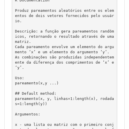
R Documentation

Produz pareamentos aleatórios entre os elem
entos de dois vetores fornecidos pelo usuár
io.

Descrição: a função gera pareamentos randôm
icos, retornando o resultado através de uma 
matriz. 

Cada pareamento envolve um elemento do argu
mento ‘x’ e um elemento do argumento ‘y’. 

As combinações são produzidas independentem
ente da diferença dos comprimentos de ‘x’ e 
‘y’.

Uso:

pareamento(x,y ...)

## Default method:

pareamento(x, y, linhas=1:length(x), rodada
s=1:length(y))

Argumentos:

x - uma lista ou matriz com o primeiro conj