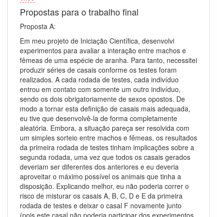
Propostas para o trabalho final
Proposta A:
Em meu projeto de Iniciação Científica, desenvolvi
experimentos para avaliar a interação entre machos e
fêmeas de uma espécie de aranha. Para tanto, necessitei
produzir séries de casais conforme os testes foram
realizados. A cada rodada de testes, cada indivíduo
entrou em contato com somente um outro indivíduo,
sendo os dois obrigatoriamente de sexos opostos. De
modo a tornar esta definição de casais mais adequada,
eu tive que desenvolvê-la de forma completamente
aleatória. Embora, a situação pareça ser resolvida com
um simples sorteio entre machos e fêmeas, os resultados
da primeira rodada de testes tinham implicações sobre a
segunda rodada, uma vez que todos os casais gerados
deveriam ser diferentes dos anteriores e eu deveria
aproveitar o máximo possível os animais que tinha a
disposição. Explicando melhor, eu não poderia correr o
risco de misturar os casais A, B, C, D e E da primeira
rodada de testes e deixar o casal F novamente junto
(pois este casal não poderia participar dos experimentos,