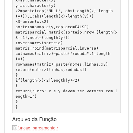
x=as.character(x)

y=as.character(y)

x2=paste(rep("NULL", abs(length(x)-length
(y))),1:abs(length(x)-length(y)))

x3=union(x,x2)

sorteio=sample(y,replace=FALSE)

matrizparcial=matrix(sorteio,nrow=(length(x
3)-1),ncol=(length(y)))

inversa=rev(sorteio)

matriz=rbind(matrizparcial,inversa)

colnames(matriz)=paste("rodada",1:length
(y))

rownames(matriz)=paste(nomes.linhas,x3)

return(matriz[linhas,rodadas])

}

if(length(x)<2|length(y)<2)

{

return("Erro: x e y devem ser vetores com l
ength>1")

}

} 
Arquivo da Função
funcao_pareamento.r