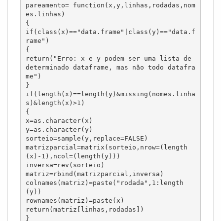
pareamento= function(x,y,linhas,rodadas,nom
es.linhas)

{

if(class(x)=="data.frame"|class(y)=="data.f
rame")

{

return("Erro: x e y podem ser uma lista de 
determinado dataframe, mas não todo datafra
me")

}

if(length(x)==length(y)&missing(nomes.linha
s)&length(x)>1)

{

x=as.character(x)

y=as.character(y)

sorteio=sample(y,replace=FALSE)

matrizparcial=matrix(sorteio,nrow=(length
(x)-1),ncol=(length(y)))

inversa=rev(sorteio)

matriz=rbind(matrizparcial,inversa)

colnames(matriz)=paste("rodada",1:length
(y))

rownames(matriz)=paste(x)

return(matriz[linhas,rodadas])

}
