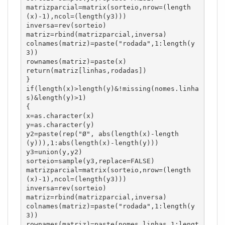
matrizparcial=matrix(sorteio,nrow=(length
(x)-1),ncol=(length(y3)))

inversa=rev(sorteio)

matriz=rbind(matrizparcial,inversa)

colnames(matriz)=paste("rodada",1:length(y
3))

rownames(matriz)=paste(x)

return(matriz[linhas,rodadas])

}

if(length(x)>length(y)&!missing(nomes.linha
s)&length(y)>1)

{

x=as.character(x)

y=as.character(y)

y2=paste(rep("Ø", abs(length(x)-length
(y))),1:abs(length(x)-length(y)))

y3=union(y,y2)

sorteio=sample(y3,replace=FALSE)

matrizparcial=matrix(sorteio,nrow=(length
(x)-1),ncol=(length(y3)))

inversa=rev(sorteio)

matriz=rbind(matrizparcial,inversa)

colnames(matriz)=paste("rodada",1:length(y
3))

rownames(matriz)=paste(nomes.linhas,1:lengt