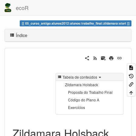
ecoR
05_curso_antigo:alunos2012:alunos:trabalho_final:zildamara:start
Índice
Tabela de conteúdos
Zildamara Holsback
Proposta do Trabalho Final
Código do Plano A
Exercícios
Zildamara Holsback