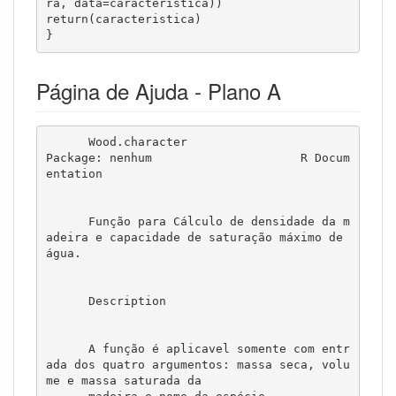
ra, data=caracteristica))

return(caracteristica)

}
Página de Ajuda - Plano A
      Wood.character                          
Package: nenhum                     R Docum
entation

      Função para Cálculo de densidade da m
adeira e capacidade de saturação máximo de 
água.

      Description

      A função é aplicavel somente com entr
ada dos quatro argumentos: massa seca, volu
me e massa saturada da
