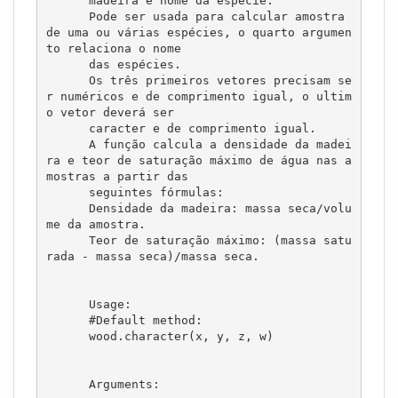
      madeira e nome da espécie.

      Pode ser usada para calcular amostra 
de uma ou várias espécies, o quarto argumen
to relaciona o nome 

      das espécies.        

      Os três primeiros vetores precisam se
r numéricos e de comprimento igual, o ultim
o vetor deverá ser

      caracter e de comprimento igual. 

      A função calcula a densidade da madei
ra e teor de saturação máximo de água nas a
mostras a partir das

      seguintes fórmulas:

      Densidade da madeira: massa seca/volu
me da amostra. 

      Teor de saturação máximo: (massa satu
rada - massa seca)/massa seca.

      Usage: 

      #Default method:

      wood.character(x, y, z, w)

      Arguments:
