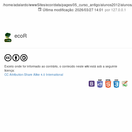
/home/adalardo/wwwSites/ecor/data/pages/05_curso_antigo/alunos2012/alunos/tra
Última modificação:
2026/03/27 14:01
por
127.0.0.1
ecoR
Exceto onde for informado ao contrário, o conteúdo neste wiki está sob a seguinte
licença:
CC Attribution-Share Alike 4.0 International