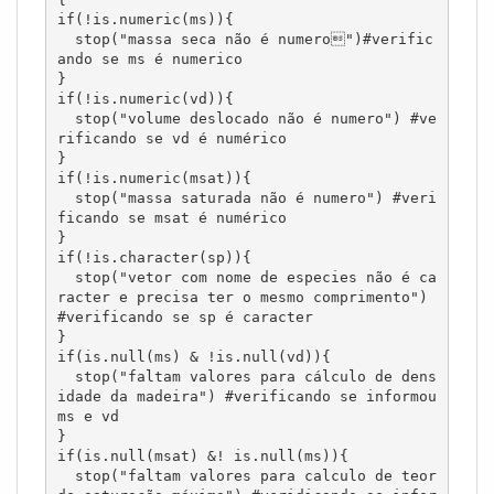
if(!is.numeric(ms)){

  stop("massa seca não é numero")#verific
ando se ms é numerico

}

if(!is.numeric(vd)){

  stop("volume deslocado não é numero") #ve
rificando se vd é numérico

}

if(!is.numeric(msat)){

  stop("massa saturada não é numero") #veri
ficando se msat é numérico

}

if(!is.character(sp)){

  stop("vetor com nome de especies não é ca
racter e precisa ter o mesmo comprimento") 
#verificando se sp é caracter

}

if(is.null(ms) & !is.null(vd)){

  stop("faltam valores para cálculo de dens
idade da madeira") #verificando se informou 
ms e vd

}

if(is.null(msat) &! is.null(ms)){

  stop("faltam valores para calculo de teor 