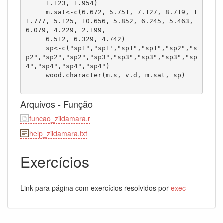
     1.123, 1.954)

     m.sat<-c(6.672, 5.751, 7.127, 8.719, 1
1.777, 5.125, 10.656, 5.852, 6.245, 5.463, 
6.079, 4.229, 2.199,

     6.512, 6.329, 4.742)

     sp<-c("sp1","sp1","sp1","sp1","sp2","s
p2","sp2","sp2","sp3","sp3","sp3","sp3","sp
4","sp4","sp4","sp4")

     wood.character(m.s, v.d, m.sat, sp)

Arquivos - Função
funcao_zildamara.r
help_zildamara.txt
Exercícios
Link para página com exercícios resolvidos por
exec