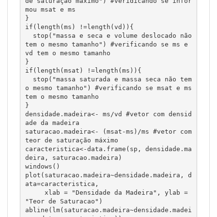
de saturação máximo") #veridicando se infor
mou msat e ms

}

if(length(ms) !=length(vd)){

  stop("massa e seca e volume deslocado não 
tem o mesmo tamanho") #verificando se ms e 
vd tem o mesmo tamanho

}

if(length(msat) !=length(ms)){

  stop("massa saturada e massa seca não tem 
o mesmo tamanho") #verificando se msat e ms 
tem o mesmo tamanho

}

densidade.madeira<- ms/vd #vetor com densid
ade da madeira

saturacao.madeira<- (msat-ms)/ms #vetor com 
teor de saturação máximo

caracteristica<-data.frame(sp, densidade.ma
deira, saturacao.madeira)

windows()

plot(saturacao.madeira~densidade.madeira, d
ata=caracteristica,  

     xlab = "Densidade da Madeira", ylab = 
"Teor de Saturacao")

abline(lm(saturacao.madeira~densidade.madei