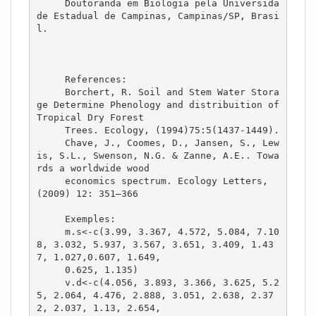
     Doutoranda em Biologia pela Universida
de Estadual de Campinas, Campinas/SP, Brasi
l.

     References:

     Borchert, R. Soil and Stem Water Stora
ge Determine Phenology and distribuition of 
Tropical Dry Forest

     Trees. Ecology, (1994)75:5(1437-1449).

     Chave, J., Coomes, D., Jansen, S., Lew
is, S.L., Swenson, N.G. & Zanne, A.E.. Towa
rds a worldwide wood

     economics spectrum. Ecology Letters, 
(2009) 12: 351–366

     Exemples:

     m.s<-c(3.99, 3.367, 4.572, 5.084, 7.10
8, 3.032, 5.937, 3.567, 3.651, 3.409, 1.43
7, 1.027,0.607, 1.649,

     0.625, 1.135)

     v.d<-c(4.056, 3.893, 3.366, 3.625, 5.2
5, 2.064, 4.476, 2.888, 3.051, 2.638, 2.37
2, 2.037, 1.13, 2.654,
