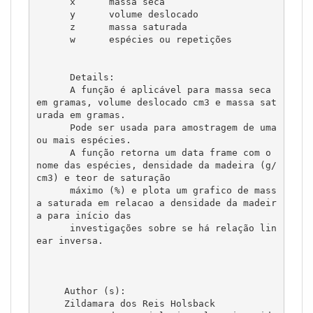
      x      massa seca

      y      volume deslocado

      z      massa saturada

      w      espécies ou repetições

      Details:

      A função é aplicável para massa seca 
em gramas, volume deslocado cm3 e massa sat
urada em gramas.

      Pode ser usada para amostragem de uma 
ou mais espécies.

      A função retorna um data frame com o 
nome das espécies, densidade da madeira (g/
cm3) e teor de saturação

      máximo (%) e plota um grafico de mass
a saturada em relacao a densidade da madeir
a para início das

      investigações sobre se há relação lin
ear inversa. 

     Author (s):

     Zildamara dos Reis Holsback
