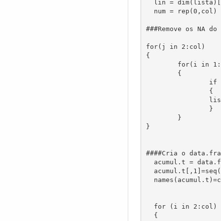
  lin = dim(lista)[1]  #captura numero de linhas

  num = rep(0,col)     #cria objeto num onde serao armazenados as o numero de observacoes de cada area sem repeticao

###Remove os NA do 
for(j in 2:col)

{

	for(i in 1:lin)

	{

		if (is.na(lista[i,j])==TRUE)

		{

		lista[i,j]=0

		}

	}

}

####Cria o data.fra
  acumul.t = data.frame(lista)

  acumul.t[,1]=seq(1:lin)

  names(acumul.t)=c("Atrib",paste("Area",1:(col-1)))

  for (i in 2:col)

  {
