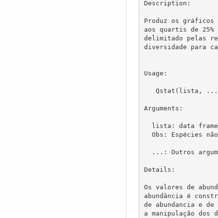
Description:

Produz os gráficos 
aos quartis de 25% 
delimitado pelas re
diversidade para ca
Usage:

   Qstat(lista, ...)

Arguments:

  lista: data frame. Constituído pelas espécies na primeira coluna, seguida por colunas de abundâncias de cada espécie.

  Obs: Espécies não observadas em determinada área deve ser assinaladas com 0. 

  ...: Outros argumentos relacionados à função plot, 

Details:

Os valores de abund
abundância é constr
de abundancia e de 
a manipulação dos d