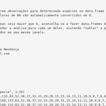
rem observações para determinada espécies no data.frame 
lores de NA são automaticamente convertidos em 0.

eas seja maior que 6, aconselha-se a fazer data.frames d
odar a análise para cada um deles, evitando "nublar" a p
dos em uma mesma janela.

e Mendonça

l.com

pecie", 1:29)

,133,63,52,38,37,33,33,29,20,15,15,14,13,11,10,9,8,7,6,6
140,133,63,52,38,37,33,33,29,20,15,15,14,13,11,10,9,8,7,
140,133,63,52,38,37,33,33,29,20,15,15,14,13,11,10,9,8,7,