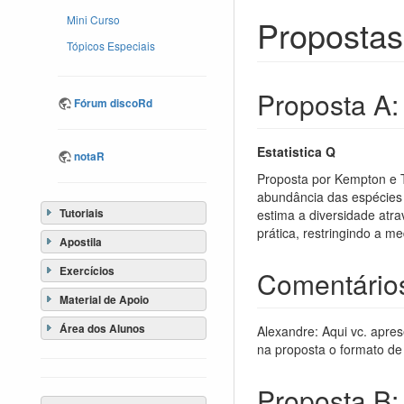
Mini Curso
Propostas
Tópicos Especiais
Proposta A:
Fórum discoRd
Estatistica Q
notaR
Proposta por Kempton e T
abundância das espécies 
Tutoriais
estima a diversidade atra
prática, restringindo a m
Apostila
Exercícios
Comentário
Material de Apoio
Área dos Alunos
Alexandre: Aqui vc. apre
na proposta o formato de
Proposta B: