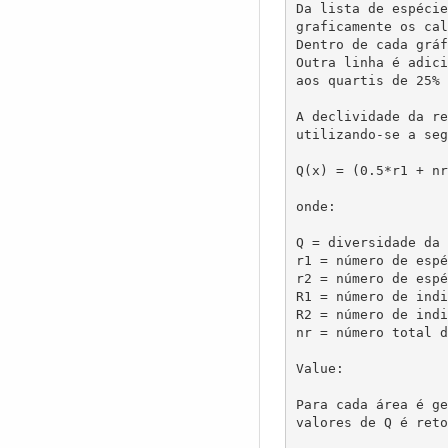
Da lista de espécie
graficamente os cal
Dentro de cada gráf
Outra linha é adici
aos quartis de 25% 
A declividade da re
utilizando-se a seg
Q(x) = (0.5*r1 + nr
onde:

Q = diversidade da 
r1 = número de espé
r2 = número de espé
R1 = número de indi
R2 = número de indi
nr = número total d
Value:

Para cada área é ge
valores de Q é reto