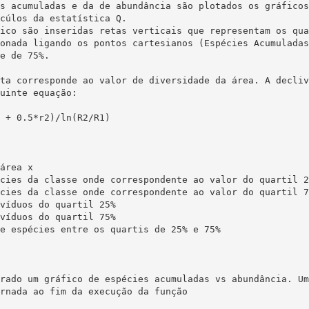
s acumuladas e da de abundância são plotados os gráficos
cúlos da estatística Q.

ico são inseridas retas verticais que representam os qua
onada ligando os pontos cartesianos (Espécies Acumuladas
e de 75%.

ta corresponde ao valor de diversidade da área. A decliv
uinte equação:

 + 0.5*r2)/ln(R2/R1)

área x

cies da classe onde correspondente ao valor do quartil 25
cies da classe onde correspondente ao valor do quartil 75
víduos do quartil 25%

víduos do quartil 75%

e espécies entre os quartis de 25% e 75%

rado um gráfico de espécies acumuladas vs abundância. Um
rnada ao fim da execução da função
