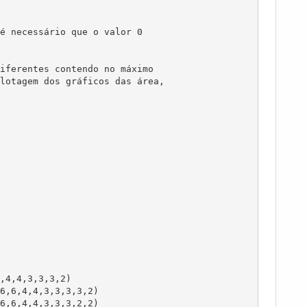
é necessário que o valor 0

iferentes contendo no máximo

lotagem dos gráficos das área, 

,4,4,3,3,3,2)

6,6,4,4,3,3,3,3,2)

6,6,4,4,3,3,3,2,2)
