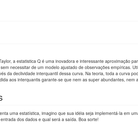
aylor, a estatistica Q é uma inovadora e interessante aproximação pa
sem necessitar de um modelo ajustado de observações empíricas. Uti
vés da declividade interquantil dessa curva. Na teoria, toda a curva po
edida aos interquantis garante-se que nem as super abundantes, nem as 
s
senta uma estatística, imagino que sua idéia seja implementá-la em um
 entrada dos dados e qual será a saída. Boa sorte!