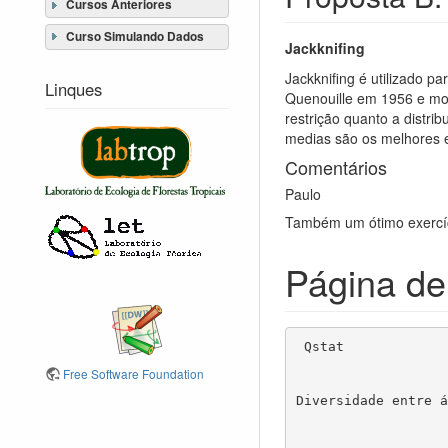
Cursos Anteriores
Curso Simulando Dados
Jackknifing
Jackknifing é utilizado p
Linques
Quenouille em 1956 e mod
restrição quanto a distri
medias são os melhores es
Comentários
Paulo
Também um ótimo exercíc
Página de
 Qstat                            package:BIE5782-2009                           R Documentation

Free Software Foundation
Diversidade entre á