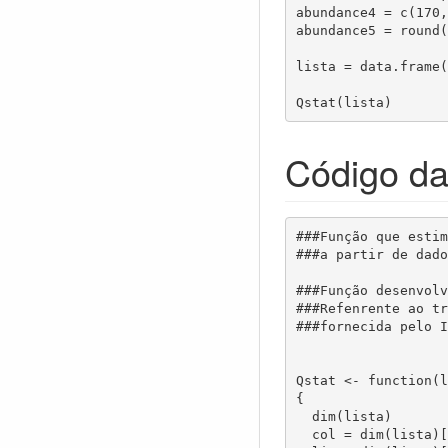
abundance4 = c(170,
abundance5 = round(
lista = data.frame(
Código d
###Função que estim
###a partir de dado
###Função desenvolv
###Refenrente ao tr
###fornecida pelo I
Qstat <- function(l
{

  dim(lista)

  col = dim(lista)[2]  #captura numero de colunas
