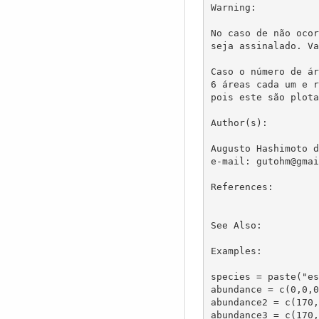
Warning:

No caso de não ocor
seja assinalado. Va
Caso o número de ár
6 áreas cada um e r
pois este são plota
Author(s):

Augusto Hashimoto d
e-mail: gutohm@gmai
References:

See Also:

Examples:

species = paste("es
abundance = c(0,0,0
abundance2 = c(170,
abundance3 = c(170,