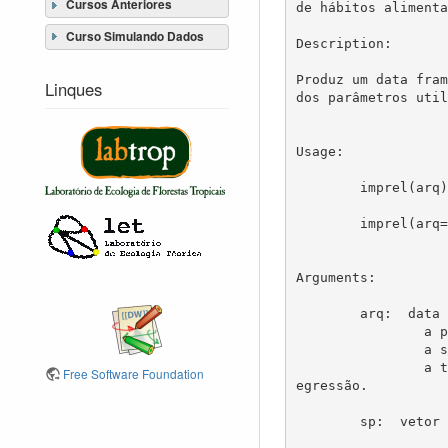
Cursos Anteriores
de hábitos alimenta
Curso Simulando Dados
Description:

Produz um data fram
Linques
dos parâmetros util
Usage:

	imprel(arq)	

	imprel(arq=FALSE,sp=col.esp,st=col.est,pe=col.pes)

Arguments:

 	arq:  data frame, em que cada linha representa o evento de um otólito;

		a primeira coluna deve conter o nome das espécie(se repetindo para cada evento); 

		a segunda coluna deve conter o índice que indica em qual estomago o item alimentar foi encontrado; 

		a terceira coluna deve conter o peso reconsituido do item alimentar, obtido previamente por equação de r
Free Software Foundation
egressão.

	sp:  vetor de dados da classe "character" contendo a sequência/repetições de nomes das espécies de cada evento.
