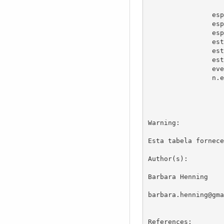
		especie.fat: objeto criado a partir da primeira coluna(especie), como fator, para indexação.

		especie.niveis: a partir da função "levels" para o objeto "especie.fat"			

		especie.tab: tabula número de eventos para cada especie.

		estomago.fat: objeto criado a partir da segunda coluna(estomago), como fator.		

		estomago.niveis: a partir da função "levels" para o objeto "estomago.fat".	

		estomago.tab: tabula número de eventos para cada estomago.

		eventos: conta número de eventos total.						

		n.especies: conta número de espécies.

Warning:

Esta tabela fornece
Author(s):

Barbara Henning

barbara.henning@gma
References:
