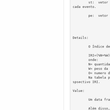
	st:  vetor de dados da classe "character" contendo a sequência/repetições de índices de indicação do estômago de 
cada evento.

	pe:  vetor de dados da classe "numeric" contendo a sequência de pesos de cada evento.

Details:

	O Índice de Importância Relativa, para análise de hábitos alimentares pode ser calculado através de:

	IRI=(%N+%W)*%O

	onde:

	N= quantidade de eventos para a mesma espécie/quantidade de eventos total

	W= peso da especie/peso total de todas as especies

	O= numero de estomagos que a especie ocorreu / numero total de estomagos

	Na tabela produzida serão apresentados os valores destes parametros para cada espécie-presa, assim como o seu re
spsectivo IRI.

Value:

	Um data frame é gerado. 

	Além disso, também são gerados mas não exibidos os seguintes objetos:
