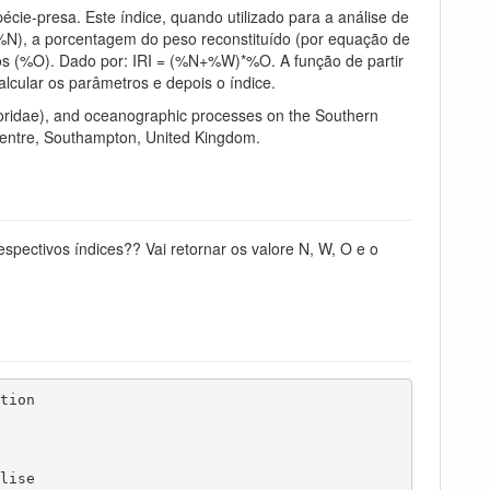
écie-presa. Este índice, quando utilizado para a análise de
%N), a porcentagem do peso reconstituído (por equação de
s (%O). Dado por: IRI = (%N+%W)*%O. A função de partir
alcular os parâmetros e depois o índice.
oporidae), and oceanographic processes on the Southern
Centre, Southampton, United Kingdom.
espectivos índices?? Vai retornar os valore N, W, O e o
ion

ise
