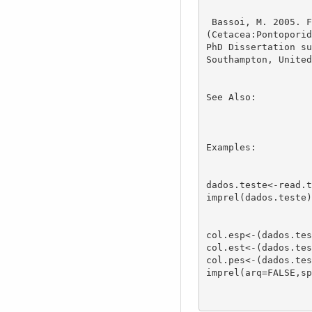
 Bassoi, M. 2005. Feeding ecology of franciscana dolphin, Pontoporia blainvillei 

(Cetacea:Pontoporid
PhD Dissertation su
Southampton, United
See Also:

Examples:

dados.teste<-read.t
imprel(dados.teste)

col.esp<-(dados.tes
col.est<-(dados.tes
col.pes<-(dados.tes
imprel(arq=FALSE,sp