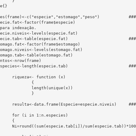
}

para indexação.

em de fatores

	{

ique(x))

	}

uardar respostas.

cies)

{

 de %N para cada esp