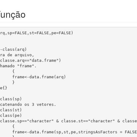
Função
,sp=FALSE,st=FALSE,pe=FALSE)				

ra de arquivo,

hamado "frame".

		

(arq)

}

catenando os 3 vetores.

{

rs = FALSE)
