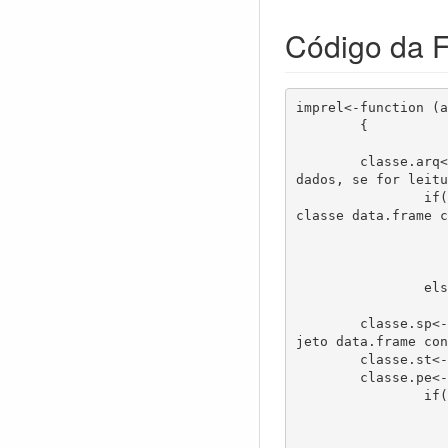
Código da 
imprel<-function (arq
	{

	classe.arq<-class(arq)							#####verificação da classe de entrada de 
dados, se for leitu
		if(classe.arq=="data.frame")					#####+ a partir deste cria um objeto da 
classe data.frame c
			{						
			frame<-data.frame
			
		else{}

	classe.sp<-class(sp)							#####se forem vetores com dados, cria ob
jeto data.frame con
	classe.st<-class(st)

	classe.pe<-class(pe)

		if(classe.sp=="character" & classe.st=="character" & classe.pe=="numeric")

			
			frame<-data.frame(sp,st,pe,stringsAsFacto