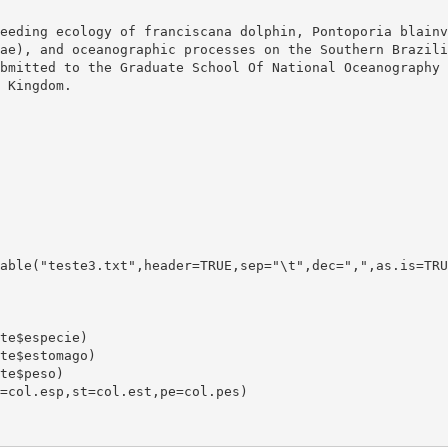
ae), and oceanographic processes on the Southern Brazili
bmitted to the Graduate School Of National Oceanography 
 Kingdom.

able("teste3.txt",header=TRUE,sep="\t",dec=",",as.is=TRUE
te$especie)

te$estomago)

te$peso)

=col.esp,st=col.est,pe=col.pes)
