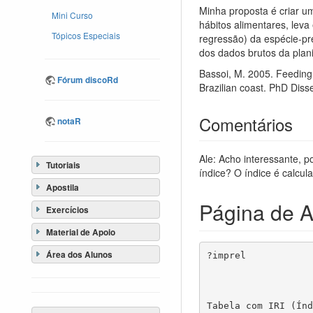
Minha proposta é criar um
Mini Curso
hábitos alimentares, lev
Tópicos Especiais
regressão) da espécie-p
dos dados brutos da plani
Bassoi, M. 2005. Feeding 
Fórum discoRd
Brazilian coast. PhD Dis
Comentários
notaR
Ale: Acho interessante, p
Tutoriais
índice? O índice é calcu
Apostila
Página de A
Exercícios
Material de Apoio
Área dos Alunos
?imprel            
Tabela com IRI (Índ