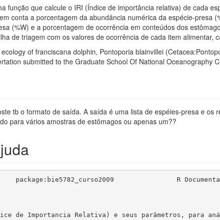
a função que calcule o IRI (Índice de importância relativa) de cada esp
a em conta a porcentagem da abundância numérica da espécie-presa (
resa (%W) e a porcentagem de ocorrência em conteúdos dos estômago
lha de triagem com os valores de ocorrência de cada item alimentar, c
ecology of franciscana dolphin, Pontoporia blainvillei (Cetacea:Pont
sertation submitted to the Graduate School Of National Oceanography 
oste tb o formato de saída. A saída é uma lista de espéies-presa e os r
lado para vários amostras de estômagos ou apenas um??
juda
    package:bie5782_curso2009                R Documentat
ice de Importancia Relativa) e seus parâmetros, para anál