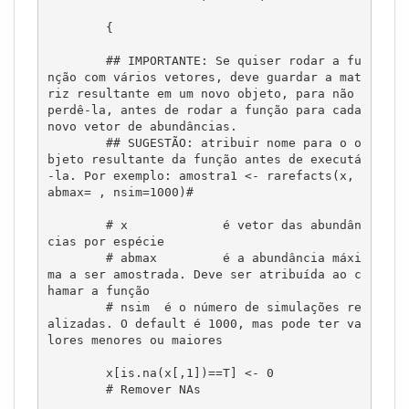
	{

	## IMPORTANTE: Se quiser rodar a fu
nção com vários vetores, deve guardar a mat
riz resultante em um novo objeto, para não 
perdê-la, antes de rodar a função para cada 
novo vetor de abundâncias.	

	## SUGESTÃO: atribuir nome para o o
bjeto resultante da função antes de executá
-la. Por exemplo: amostra1 <- rarefacts(x, 
abmax= , nsim=1000)#

	# x 		é vetor das abundân
cias por espécie

	# abmax 	é a abundância máxi
ma a ser amostrada. Deve ser atribuída ao c
hamar a função

	# nsim	é o número de simulações re
alizadas. O default é 1000, mas pode ter va
lores menores ou maiores

	x[is.na(x[,1])==T] <- 0

	# Remover NAs
