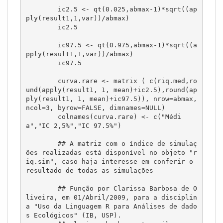
	ic2.5 <- qt(0.025,abmax-1)*sqrt((ap
ply(result1,1,var))/abmax)

	ic2.5

	ic97.5 <- qt(0.975,abmax-1)*sqrt((a
pply(result1,1,var))/abmax)

	ic97.5

	curva.rare <- matrix ( c(riq.med,ro
und(apply(result1, 1, mean)+ic2.5),round(ap
ply(result1, 1, mean)+ic97.5)), nrow=abmax, 
ncol=3, byrow=FALSE, dimnames=NULL)

	colnames(curva.rare) <- c("Médi
a","IC 2,5%","IC 97.5%")

	## A matriz com o índice de simulaç
ões realizadas está disponível no objeto "r
iq.sim", caso haja interesse em conferir o 
resultado de todas as simulações	

	## Função por Clarissa Barbosa de O
liveira, em 01/Abril/2009, para a disciplin
a "Uso da Linguagem R para Análises de dado
s Ecológicos" (IB, USP).
