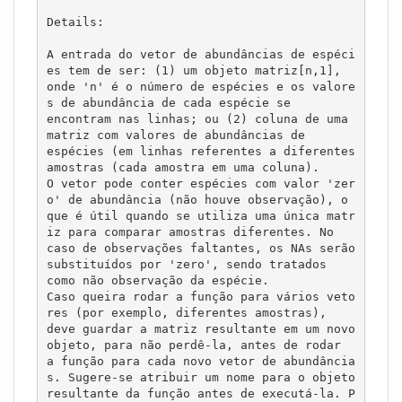
Details:

A entrada do vetor de abundâncias de espéci
es tem de ser: (1) um objeto matriz[n,1],

onde 'n' é o número de espécies e os valore
s de abundância de cada espécie se 

encontram nas linhas; ou (2) coluna de uma 
matriz com valores de abundâncias de 

espécies (em linhas referentes a diferentes 
amostras (cada amostra em uma coluna). 

O vetor pode conter espécies com valor 'zer
o' de abundância (não houve observação), o 

que é útil quando se utiliza uma única matr
iz para comparar amostras diferentes. No 

caso de observações faltantes, os NAs serão 
substituídos por 'zero', sendo tratados 

como não observação da espécie. 

Caso queira rodar a função para vários veto
res (por exemplo, diferentes amostras), 

deve guardar a matriz resultante em um novo 
objeto, para não perdê-la, antes de rodar 

a função para cada novo vetor de abundância
s. Sugere-se atribuir um nome para o objeto

resultante da função antes de executá-la. P