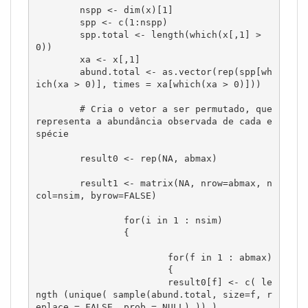
	nspp <- dim(x)[1]

	spp <- c(1:nspp)

	spp.total <- length(which(x[,1] > 
0))

	xa <- x[,1]

	abund.total <- as.vector(rep(spp[wh
ich(xa > 0)], times = xa[which(xa > 0)]))

	# Cria o vetor a ser permutado, que 
representa a abundância observada de cada e
spécie

	result0 <- rep(NA, abmax)

	result1 <- matrix(NA, nrow=abmax, n
col=nsim, byrow=FALSE)

		for(i in 1 : nsim)

		{

			for(f in 1 : abmax)

			{

			result0[f] <- c( le
ngth (unique( sample(abund.total, size=f, r
eplace = FALSE, prob = NULL) )) )
