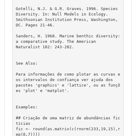
Gotelli, N.J. & G.R. Graves. 1996. Species 
Diversity. In: Null Models in Ecology. 

Smithsonian Institution Press, Washington, 
DC. Pages 21-46.

Sanders, H. 1968. Marine benthic diversity: 
a comparative study. The American 

Naturalist 102: 243-282. 

See Also:

Para informações de como plotar as curvas e 
os intervalos de confiança ver ajuda dos 

pacotes 'graphics' e 'lattice', ou as funçõ
es 'plot' e 'matplot'.

Examples:

## Criação de uma matriz de abundâncias fic
tícias

fic <- round(as.matrix(c(rnorm(233,19,15),r
ep(0,7))))    
