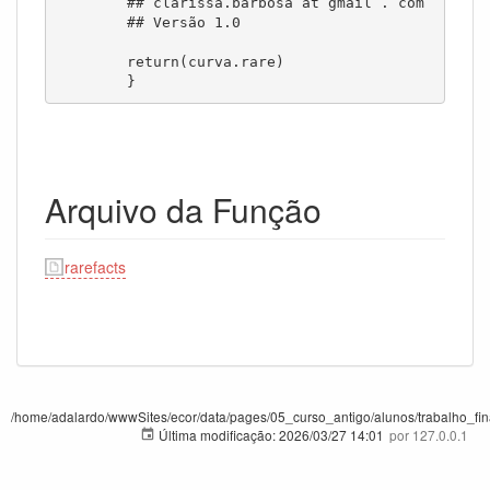
	## clarissa.barbosa at gmail . com

	## Versão 1.0

	return(curva.rare)

	}
Arquivo da Função
rarefacts
/home/adalardo/wwwSites/ecor/data/pages/05_curso_antigo/alunos/trabalho_final
Última modificação:
2026/03/27 14:01
por
127.0.0.1