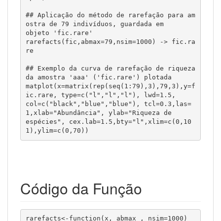
## Aplicação do método de rarefação para am
ostra de 79 indivíduos, guardada em 

objeto 'fic.rare'

rarefacts(fic,abmax=79,nsim=1000) -> fic.ra
re

## Exemplo da curva de rarefação de riqueza 
da amostra 'aaa' ('fic.rare') plotada 

matplot(x=matrix(rep(seq(1:79),3),79,3),y=f
ic.rare, type=c("l","l","l"), lwd=1.5, 

col=c("black","blue","blue"), tcl=0.3,las=
1,xlab="Abundância", ylab="Riqueza de 

espécies", cex.lab=1.5,bty="l",xlim=c(0,10
Código da Função
rarefacts<-function(x, abmax , nsim=1000)
