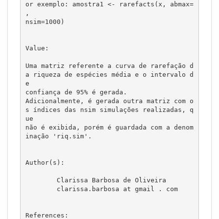
or exemplo: amostra1 <- rarefacts(x, abmax= 
,

nsim=1000)

Value:

Uma matriz referente a curva de rarefação d
a riqueza de espécies média e o intervalo d
e 

confiança de 95% é gerada. 

Adicionalmente, é gerada outra matriz com o
s índices das nsim simulações realizadas, q
ue 

não é exibida, porém é guardada com a denom
inação 'riq.sim'.

Author(s):

	Clarissa Barbosa de Oliveira

	clarissa.barbosa at gmail . com

References:
