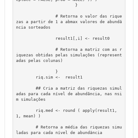
			}

		# Retorna o valor das rique
zas a partir de 1 a abmax valores de abundâ
ncia sorteados

		result1[,i] <- result0

		# Retorna a matriz com as r
iquezas obtidas pelas simulações (represent
adas pelas colunas)

		}

	riq.sim <-  result1

	## Cria a matriz das riquezas simul
adas para cada nível de abundãncia, nas nsi
m simulações

	riq.med <- round ( apply(result1, 
1, mean) )

	# Retorna a média das riquezas simu
ladas para cada nível de abundância
