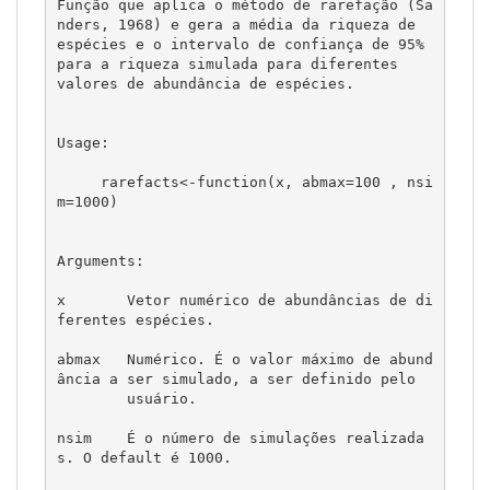
Função que aplica o método de rarefação (Sa
nders, 1968) e gera a média da riqueza de

espécies e o intervalo de confiança de 95% 
para a riqueza simulada para diferentes

valores de abundância de espécies.

Usage:

     rarefacts<-function(x, abmax=100 , nsi
m=1000)

Arguments:

x	Vetor numérico de abundâncias de di
ferentes espécies.

abmax 	Numérico. É o valor máximo de abund
ância a ser simulado, a ser definido pelo 

        usuário.

nsim	É o número de simulações realizada
s. O default é 1000.
