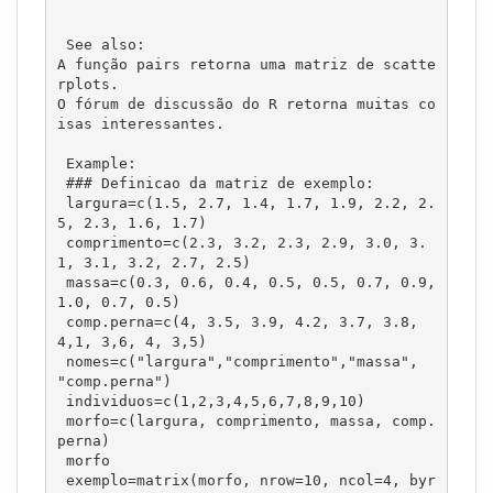
 See also:

A função pairs retorna uma matriz de scatte
rplots.

O fórum de discussão do R retorna muitas co
isas interessantes. 

 Example:

 ### Definicao da matriz de exemplo:

 largura=c(1.5, 2.7, 1.4, 1.7, 1.9, 2.2, 2.
5, 2.3, 1.6, 1.7)

 comprimento=c(2.3, 3.2, 2.3, 2.9, 3.0, 3.
1, 3.1, 3.2, 2.7, 2.5)

 massa=c(0.3, 0.6, 0.4, 0.5, 0.5, 0.7, 0.9, 
1.0, 0.7, 0.5)

 comp.perna=c(4, 3.5, 3.9, 4.2, 3.7, 3.8, 
4,1, 3,6, 4, 3,5) 

 nomes=c("largura","comprimento","massa", 
"comp.perna")

 individuos=c(1,2,3,4,5,6,7,8,9,10)

 morfo=c(largura, comprimento, massa, comp.
perna)

 morfo

 exemplo=matrix(morfo, nrow=10, ncol=4, byr