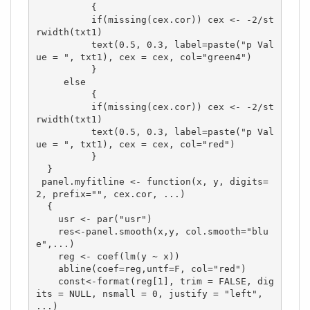
          {    

          if(missing(cex.cor)) cex <- -2/st
rwidth(txt1)

          text(0.5, 0.3, label=paste("p Val
ue = ", txt1), cex = cex, col="green4")  

          }

     else

          {

          if(missing(cex.cor)) cex <- -2/st
rwidth(txt1)

          text(0.5, 0.3, label=paste("p Val
ue = ", txt1), cex = cex, col="red")

          }

  }

 panel.myfitline <- function(x, y, digits=
2, prefix="", cex.cor, ...) 

  { 

    usr <- par("usr") 

    res<-panel.smooth(x,y, col.smooth="blu
e",...) 

    reg <- coef(lm(y ~ x)) 

    abline(coef=reg,untf=F, col="red") 

    const<-format(reg[1], trim = FALSE, dig
its = NULL, nsmall = 0, justify = "left", 
...) 
