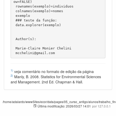
ow=FALSE)

 rownames(exemplo)=individuos

 colnames(exemplo)=nomes

 exemplo

 ### teste da função:

 data.explorer(exemplo)

 Author(s):

 Marie-Claire Monier Chelini

 mcchelini@gmail.com
1)
veja comentário no formato de edição da página
2)
Manly, B. 2008. Statistics for Environmental Sciences
and Management. 2nd Ed. Chapman & Hall.
/home/adalardo/wwwSites/ecor/data/pages/05_curso_antigo/alunos/trabalho_fina
Última modificação:
2026/03/27 14:01
por
127.0.0.1