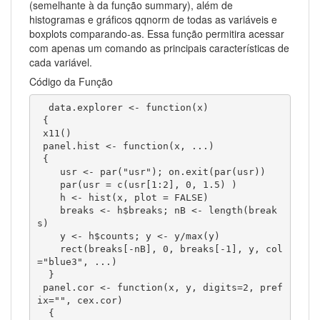
(semelhante à da função summary), além de
histogramas e gráficos qqnorm de todas as variáveis e
boxplots comparando-as. Essa função permitira acessar
com apenas um comando as principais características de
cada variável.
Código da Função
  data.explorer <- function(x)

 {

 x11()

 panel.hist <- function(x, ...)

 {

    usr <- par("usr"); on.exit(par(usr))

    par(usr = c(usr[1:2], 0, 1.5) )

    h <- hist(x, plot = FALSE)

    breaks <- h$breaks; nB <- length(break
s)

    y <- h$counts; y <- y/max(y)

    rect(breaks[-nB], 0, breaks[-1], y, col
="blue3", ...)

  }

 panel.cor <- function(x, y, digits=2, pref
ix="", cex.cor)

  {
