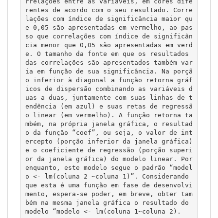
rrelações entre as variáveis, em cores dife
rentes de acordo com o seu resultado. Corre
lações com índice de significância maior qu
e 0,05 são apresentadas em vermelho, ao pas
so que correlações com índice de significân
cia menor que 0,05 são apresentadas em verd
e. O tamanho da fonte em que os resultados 
das correlações são apresentados também var
ia em função de sua significância. Na porçã
o inferior à diagonal a função retorna gráf
icos de dispersão combinando as variáveis d
uas a duas, juntamente com suas linhas de t
endência (em azul) e suas retas de regressã
o linear (em vermelho). A função retorna ta
mbém, na própria janela gráfica, o resultad
o da função “coef”, ou seja, o valor de int
ercepto (porção inferior da janela gráfica) 
e o coeficiente de regressão (porção superi
or da janela gráfica) do modelo linear. Por 
enquanto, este modelo segue o padrão “model
o <- lm(coluna 2 ~coluna 1)”. Considerando 
que esta é uma função em fase de desenvolvi
mento, espera-se poder, em breve, obter tam
bém na mesma janela gráfica o resultado do 
modelo “modelo <- lm(coluna 1~coluna 2). 
