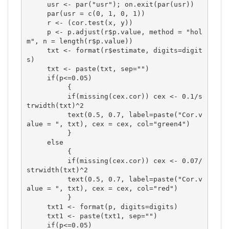
     usr <- par("usr"); on.exit(par(usr))

     par(usr = c(0, 1, 0, 1))

     r <- (cor.test(x, y))

     p <- p.adjust(r$p.value, method = "hol
m", n = length(r$p.value)) 

     txt <- format(r$estimate, digits=digit
s)

     txt <- paste(txt, sep="")

     if(p<=0.05)

          {

          if(missing(cex.cor)) cex <- 0.1/s
trwidth(txt)^2

          text(0.5, 0.7, label=paste("Cor.v
alue = ", txt), cex = cex, col="green4")  

          }

     else

          {

          if(missing(cex.cor)) cex <- 0.07/
strwidth(txt)^2

          text(0.5, 0.7, label=paste("Cor.v
alue = ", txt), cex = cex, col="red")

          }

     txt1 <- format(p, digits=digits)

     txt1 <- paste(txt1, sep="")

     if(p<=0.05)
