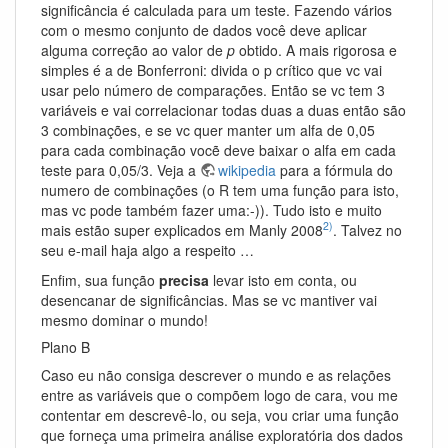
significância é calculada para um teste. Fazendo vários
com o mesmo conjunto de dados você deve aplicar
alguma correção ao valor de
p
obtido. A mais rigorosa e
simples é a de Bonferroni: divida o p crítico que vc vai
usar pelo número de comparações. Então se vc tem 3
variáveis e vai correlacionar todas duas a duas então são
3 combinações, e se vc quer manter um alfa de 0,05
para cada combinação vocẽ deve baixar o alfa em cada
teste para 0,05/3. Veja a
wikipedia
para a fórmula do
numero de combinações (o R tem uma função para isto,
mas vc pode também fazer uma:-)). Tudo isto e muito
2)
mais estão super explicados em Manly 2008
. Talvez no
seu e-mail haja algo a respeito …
Enfim, sua função
precisa
levar isto em conta, ou
desencanar de significâncias. Mas se vc mantiver vai
mesmo dominar o mundo!
Plano B
Caso eu não consiga descrever o mundo e as relações
entre as variáveis que o compõem logo de cara, vou me
contentar em descrevê-lo, ou seja, vou criar uma função
que forneça uma primeira análise exploratória dos dados