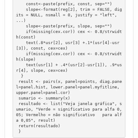
    const<-paste(prefix, const, sep="") 

    slope<-format(reg[2], trim = FALSE, dig
its = NULL, nsmall = 0, justify = "left", 
...) 

    slope<-paste(prefix, slope, sep="") 

    if(missing(cex.cor)) cex <- 0.8/strwidt
h(const) 

    text(.8*usr[2], usr[3] +.1*(usr[4]-usr
[3]), const, cex=cex) 

    if(missing(cex.cor)) cex <- 0.8/strwidt
h(slope) 

    text(usr[1] + .4*(usr[2]-usr[1]), .9*us
r[4], slope, cex=cex) 

  } 

 result <- pairs(x, panel=points, diag.pane
l=panel.hist, lower.panel=panel.myfitline, 
upper.panel=panel.cor)

 sumario <- summary(x)

 resultado <- list("Veja janela gráfica", s
umario, "Verde = significativo para alfa 0,
05; Vermelho = não significativo   para alf
a 0,05", result)

 return(resultado)    
