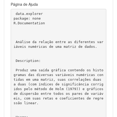
Página de Ajuda
 data.explorer                                        
package: none                                                  
R.Documentation

 Análise da relação entre as diferentes var
iáveis numéricas de uma matriz de dados. 

 Description:

 Produz uma saída gráfica contendo os histo
gramas das diversas variáveis numéricas con
tidas em uma matriz, suas correlações duas 
a duas (com índices de significância corrig
idos pelo método de Holm (1979)) e gráficos 
de dispersão entre todos os pares de variáv
eis, com suas retas e coeficientes de regre
ssão linear. 
