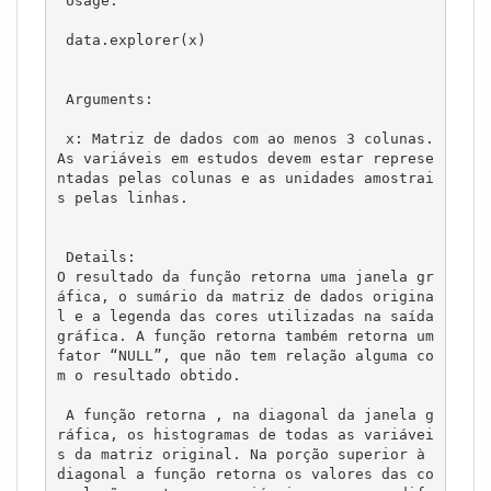
 Usage:

 data.explorer(x)

 Arguments: 

 x: Matriz de dados com ao menos 3 colunas. 
As variáveis em estudos devem estar represe
ntadas pelas colunas e as unidades amostrai
s pelas linhas.

 Details: 

O resultado da função retorna uma janela gr
áfica, o sumário da matriz de dados origina
l e a legenda das cores utilizadas na saída 
gráfica. A função retorna também retorna um 
fator “NULL”, que não tem relação alguma co
m o resultado obtido. 

 A função retorna , na diagonal da janela g
ráfica, os histogramas de todas as variávei
s da matriz original. Na porção superior à 
diagonal a função retorna os valores das co