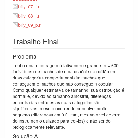
billy_07_f.r
billy_08_f.r
billy_09_p.r
Trabalho Final
Problema
Tenho uma mostragem relativamente grande (n = 600
indivíduos) de machos de uma espécie de opilião em
duas categorias comportamentais: machos que
conseguem e machos que não conseguem copular.
Como qualquer estimativa de tamanho, sua dstribuição é
normal e, devido ao tamanho amostral, diferenças
encontradas entre estas duas categorias são
significativas, mesmo ocorrendo num nivel muito
pequeno (diferenças em 0.01mm, mesmo nível de erro
do instrumento utilizado para edi-los) e não sendo
biologiocamente relevante.
Solução A