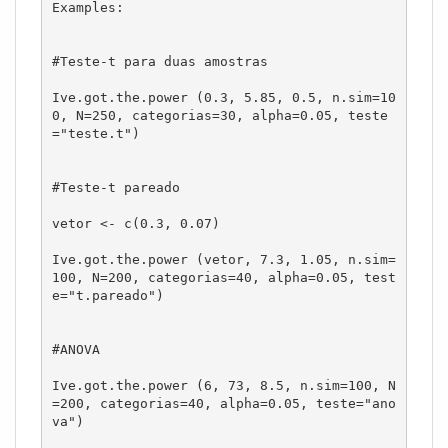
Examples:

#Teste-t para duas amostras

Ive.got.the.power (0.3, 5.85, 0.5, n.sim=10
0, N=250, categorias=30, alpha=0.05, teste
="teste.t")

#Teste-t pareado

vetor <- c(0.3, 0.07)

Ive.got.the.power (vetor, 7.3, 1.05, n.sim=
100, N=200, categorias=40, alpha=0.05, test
e="t.pareado")

#ANOVA

Ive.got.the.power (6, 73, 8.5, n.sim=100, N
=200, categorias=40, alpha=0.05, teste="ano
va")
