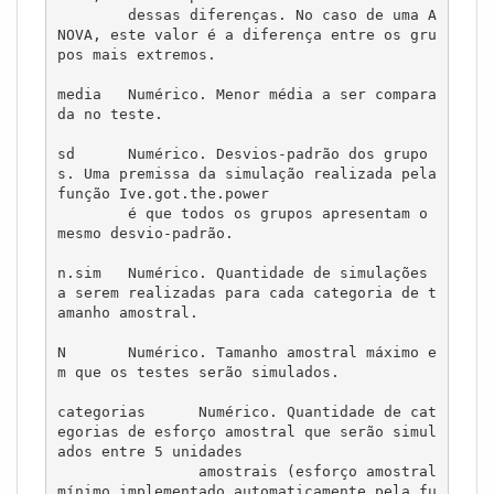
        dessas diferenças. No caso de uma A
NOVA, este valor é a diferença entre os gru
pos mais extremos.

media	Numérico. Menor média a ser compara
da no teste.

sd	Numérico. Desvios-padrão dos grupo
s. Uma premissa da simulação realizada pela 
função Ive.got.the.power 

        é que todos os grupos apresentam o 
mesmo desvio-padrão.

n.sim	Numérico. Quantidade de simulações 
a serem realizadas para cada categoria de t
amanho amostral.

N	Numérico. Tamanho amostral máximo e
m que os testes serão simulados.

categorias	Numérico. Quantidade de cat
egorias de esforço amostral que serão simul
ados entre 5 unidades 

                amostrais (esforço amostral 
mínimo implementado automaticamente pela fu