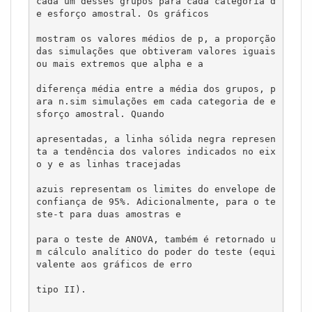
cada um desses grupos para cada categoria d
e esforço amostral. Os gráficos 

mostram os valores médios de p, a proporção 
das simulações que obtiveram valores iguais 
ou mais extremos que alpha e a 

diferença média entre a média dos grupos, p
ara n.sim simulações em cada categoria de e
sforço amostral. Quando 

apresentadas, a linha sólida negra represen
ta a tendência dos valores indicados no eix
o y e as linhas tracejadas 

azuis representam os limites do envelope de 
confiança de 95%. Adicionalmente, para o te
ste-t para duas amostras e 

para o teste de ANOVA, também é retornado u
m cálculo analítico do poder do teste (equi
valente aos gráficos de erro 

tipo II).
