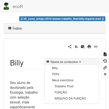
ecoR
05_curso_antigo:r2010:alunos:trabalho_final:billy.requena:start
Índice
Billy
Tabela de conteúdos
Billy
PDFs
Meus exercícios
Sou aluno de
Trabalho Final
doutorado pela
Ecologia, trabalho
FUNÇÃO
com seleção
ARQUIVO DA FUNÇÃO
sexual, mais
especificamente