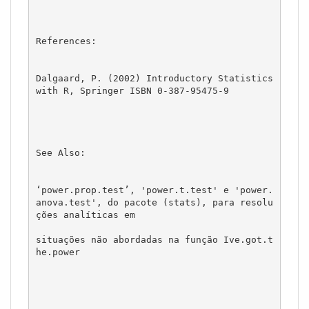
References:

Dalgaard, P. (2002) Introductory Statistics 
with R, Springer ISBN 0-387-95475-9

See Also:

‘power.prop.test’, 'power.t.test' e 'power.
anova.test', do pacote (stats), para resolu
ções analíticas em 

situações não abordadas na função Ive.got.t
he.power
