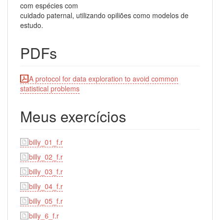
com espécies com
cuidado paternal, utilizando opiliões como modelos de
estudo.
PDFs
A protocol for data exploration to avoid common
statistical problems
Meus exercícios
billy_01_f.r
billy_02_f.r
billy_03_f.r
billy_04_f.r
billy_05_f.r
billy_6_f.r