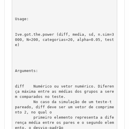
Usage:

Ive.got.the.power (diff, media, sd, n.sim=3
000, N=200, categorias=20, alpha=0.05, test
e)

Arguments:

diff	Numérico ou vetor numérico. Diferen
ça máxima entre as médias dos grupos a sere
m comparados no teste. 

        No caso da simulação de um teste-t 
pareado, diff deve ser um vetor de comprime
nto 2, no qual o 

        primeiro elemento representa a dife
rença média entre os pares e o segundo elem
ento, o desvio-padrão 
