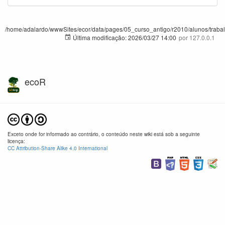
/home/adalardo/wwwSites/ecor/data/pages/05_curso_antigo/r2010/alunos/trabalho_
Última modificação:
2026/03/27 14:00
por
127.0.0.1
ecoR
Exceto onde for informado ao contrário, o conteúdo neste wiki está sob a seguinte
licença:
CC Attribution-Share Alike 4.0 International