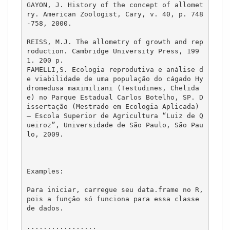
GAYON, J. History of the concept of allomet
ry. American Zoologist, Cary, v. 40, p. 748
-758, 2000.

REISS, M.J. The allometry of growth and rep
roduction. Cambridge University Press, 199
1. 200 p.

FAMELLI,S. Ecologia reprodutiva e análise d
e viabilidade de uma população do cágado Hy
dromedusa maximiliani (Testudines, Chelida
e) no Parque Estadual Carlos Botelho, SP. D
issertação (Mestrado em Ecologia Aplicada) 
– Escola Superior de Agricultura “Luiz de Q
ueiroz”, Universidade de São Paulo, São Pau
lo, 2009.

Examples:

Para iniciar, carregue seu data.frame no R, 
pois a função só funciona para essa classe 
de dados.

.................
