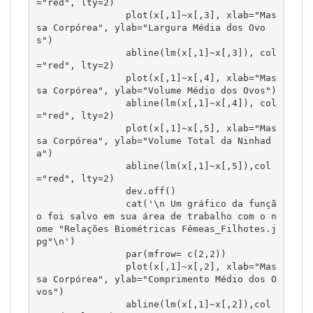
="red", lty=2)

		plot(x[,1]~x[,3], xlab="Mas
sa Corpórea", ylab="Largura Média dos Ovo
s")

		abline(lm(x[,1]~x[,3]), col
="red", lty=2)

		plot(x[,1]~x[,4], xlab="Mas
sa Corpórea", ylab="Volume Médio dos Ovos")

		abline(lm(x[,1]~x[,4]), col
="red", lty=2)

		plot(x[,1]~x[,5], xlab="Mas
sa Corpórea", ylab="Volume Total da Ninhad
a")

		abline(lm(x[,1]~x[,5]),col
="red", lty=2)

		dev.off()

		cat('\n Um gráfico da funçã
o foi salvo em sua área de trabalho com o n
ome "Relações Biométricas Fêmeas_Filhotes.j
pg"\n') 

		par(mfrow= c(2,2))

		plot(x[,1]~x[,2], xlab="Mas
sa Corpórea", ylab="Comprimento Médio dos O
vos")

		abline(lm(x[,1]~x[,2]),col