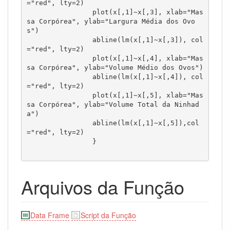
="red", lty=2)

		plot(x[,1]~x[,3], xlab="Mas
sa Corpórea", ylab="Largura Média dos Ovo
s")

		abline(lm(x[,1]~x[,3]), col
="red", lty=2)

		plot(x[,1]~x[,4], xlab="Mas
sa Corpórea", ylab="Volume Médio dos Ovos")

		abline(lm(x[,1]~x[,4]), col
="red", lty=2)

		plot(x[,1]~x[,5], xlab="Mas
sa Corpórea", ylab="Volume Total da Ninhad
a")

		abline(lm(x[,1]~x[,5]),col
="red", lty=2)

		}

Arquivos da Função
Data Frame
Script da Função