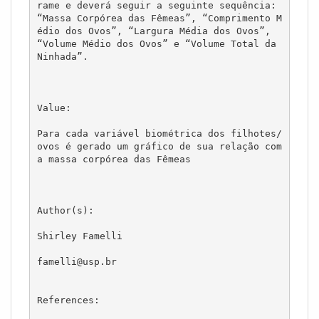
rame e deverá seguir a seguinte sequência: 
“Massa Corpórea das Fêmeas”, “Comprimento M
édio dos Ovos”, “Largura Média dos Ovos”, 
“Volume Médio dos Ovos” e “Volume Total da 
Ninhada”. 

Value:

Para cada variável biométrica dos filhotes/
ovos é gerado um gráfico de sua relação com 
a massa corpórea das Fêmeas

Author(s):

Shirley Famelli

famelli@usp.br

References:
