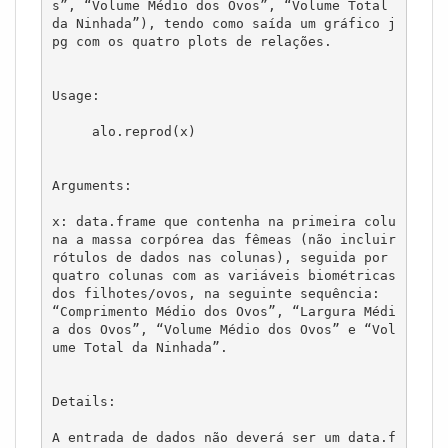
s”, “Volume Médio dos Ovos”, “Volume Total 
da Ninhada”), tendo como saída um gráfico j
pg com os quatro plots de relações.

Usage:

     alo.reprod(x)

Arguments:

x: data.frame que contenha na primeira colu
na a massa corpórea das fêmeas (não incluir 
rótulos de dados nas colunas), seguida por 
quatro colunas com as variáveis biométricas 
dos filhotes/ovos, na seguinte sequência: 
“Comprimento Médio dos Ovos”, “Largura Médi
a dos Ovos”, “Volume Médio dos Ovos” e “Vol
ume Total da Ninhada”.

Details:

A entrada de dados não deverá ser um data.f