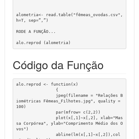
alometria<- read.table("fêmeas_ovodas.csv", 
h=T, sep=”,”)

RODE A FUNÇÃO...

Código da Função
alo.reprod <- function(x)

		{

		jpeg(filename = "Relações B
iométricas Fêmeas_Filhotes.jpg", quality = 
100)

		par(mfrow= c(2,2))

		plot(x[,1]~x[,2], xlab="Mas
sa Corpórea", ylab="Comprimento Médio dos O
vos")

		abline(lm(x[,1]~x[,2]),col