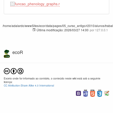
funcao_phenology_graphs.r
/home/adalardo/wwwSites/ecor/data/pages/05_curso_antigo/r2010/alunos/trabalho_
Última modificação:
2026/03/27 14:00
por
127.0.0.1
ecoR
Exceto onde for informado ao contrário, o conteúdo neste wiki está sob a seguinte
licença:
CC Attribution-Share Alike 4.0 International