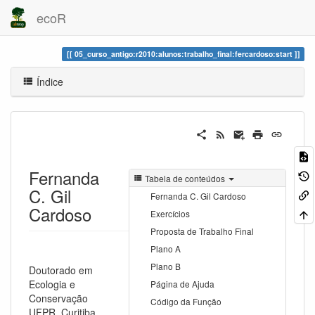
ecoR
05_curso_antigo:r2010:alunos:trabalho_final:fercardoso:start
Índice
Fernanda
Tabela de conteúdos
C. Gil
Fernanda C. Gil Cardoso
Cardoso
Exercícios
Proposta de Trabalho Final
Plano A
Plano B
Doutorado em
Ecologia e
Página de Ajuda
Conservação
Código da Função
UFPR, Curitiba,