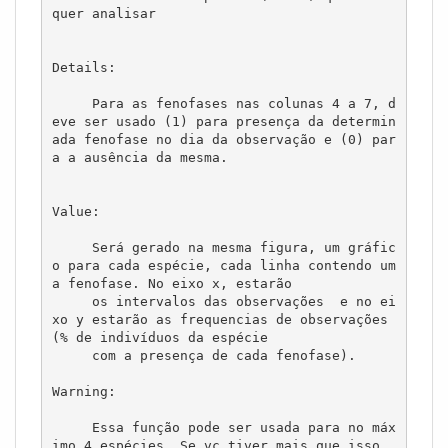
quer analisar

Details:

     Para as fenofases nas colunas 4 a 7, d
eve ser usado (1) para presença da determin
ada fenofase no dia da observação e (0) par
a a ausência da mesma.

Value:

     Será gerado na mesma figura, um gráfic
o para cada espécie, cada linha contendo um
a fenofase. No eixo x, estarão

     os intervalos das observações  e no ei
xo y estarão as frequencias de observações
(% de indivíduos da espécie

     com a presença de cada fenofase).

Warning:

     Essa função pode ser usada para no máx
imo 4 espécies. Se vc tiver mais que isso, 