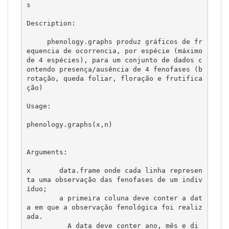
s

Description:

     phenology.graphs produz gráficos de fr
equencia de ocorrencia, por espécie (máximo 
de 4 espécies), para um conjunto de dados c
ontendo presença/ausência de 4 fenofases (b
rotação, queda foliar, floração e frutifica
ção)

Usage:

phenology.graphs(x,n)

Arguments:

x       data.frame onde cada linha represen
ta uma observação das fenofases de um indiv
íduo;

	a primeira coluna deve conter a dat
a em que a observação fenológica foi realiz
ada. 

          A data deve conter ano, mês e di