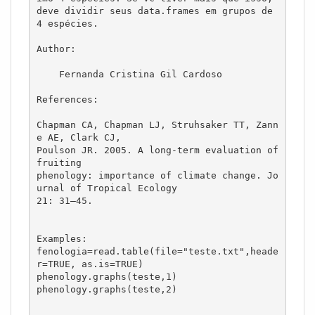
deve dividir seus data.frames em grupos de 
4 espécies.

Author:

    Fernanda Cristina Gil Cardoso

References:

Chapman CA, Chapman LJ, Struhsaker TT, Zann
e AE, Clark CJ,

Poulson JR. 2005. A long-term evaluation of 
fruiting

phenology: importance of climate change. Jo
urnal of Tropical Ecology

21: 31–45.

Examples:

fenologia=read.table(file="teste.txt",heade
r=TRUE, as.is=TRUE)

phenology.graphs(teste,1)

phenology.graphs(teste,2)
