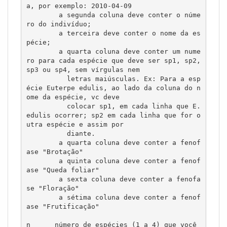
a, por exemplo: 2010-04-09 

	a segunda coluna deve conter o núme
ro do indivíduo; 

	a terceira deve conter o nome da es
pécie;

        a quarta coluna deve conter um nume
ro para cada espécie que deve ser sp1, sp2, 
sp3 ou sp4, sem vírgulas nem 

          letras maiúsculas. Ex: Para a esp
écie Euterpe edulis, ao lado da coluna do n
ome da espécie, vc deve       

          colocar sp1, em cada linha que E. 
edulis ocorrer; sp2 em cada linha que for o
utra espécie e assim por 

          diante.

	a quarta coluna deve conter a fenof
ase "Brotação" 

	a quinta coluna deve conter a fenof
ase "Queda foliar" 

	a sexta coluna deve conter a fenofa
se "Floração" 

	a sétima coluna deve conter a fenof
ase "Frutificação" 	  

n      número de espécies (1 a 4) que você 