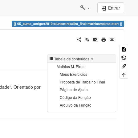
Entrar
05_curso_antigo:r2010:alunos:trabalho_final:mathiasmpires:start
Tabela de conteúdos
Mathias M. Pires
Meus Exercícios
Proposta de Trabalho Final
idade”. Orientado por
Página de Ajuda
Código da Função
Arquivo da Função