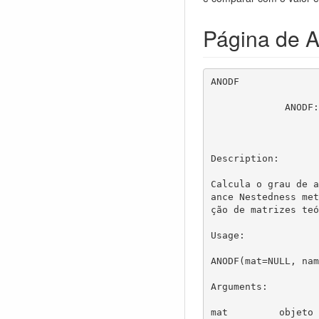
Página de A
ANODF              
             ANODF: Aninhamento pra matrizes quantitativas

Description:

Calcula o grau de a
ance Nestedness met
ção de matrizes teó
Usage:

ANODF(mat=NULL, nam
Arguments:

mat         objeto 