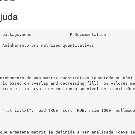
juda
 package:none                R Documentation

ninhamento de uma matriz quantitativa (quadrada ou não) 
ric based on overlap and decreasing fill), os valores mé
ricas e o intervalo de confiança ao nível de significânc
="matrix.txt", read=TRUE, sort=TRUE, nsim=1000, nullmode
que armazena matriz já definida a ser analisada (deve se