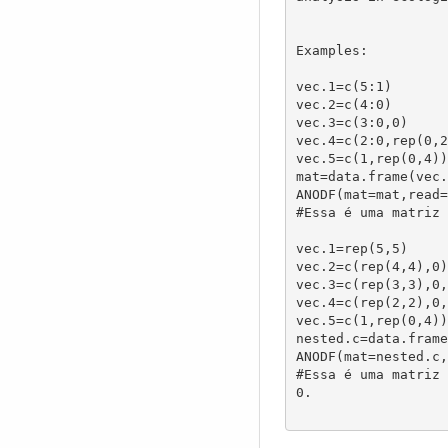
Examples:

vec.1=c(5:1)

vec.2=c(4:0)

vec.3=c(3:0,0)

vec.4=c(2:0,rep(0,2
vec.5=c(1,rep(0,4))

mat=data.frame(vec.
ANODF(mat=mat,read=
#Essa é uma matriz 
vec.1=rep(5,5)

vec.2=c(rep(4,4),0)

vec.3=c(rep(3,3),0,
vec.4=c(rep(2,2),0,
vec.5=c(1,rep(0,4))

nested.c=data.frame
ANODF(mat=nested.c,
#Essa é uma matriz 
0.
