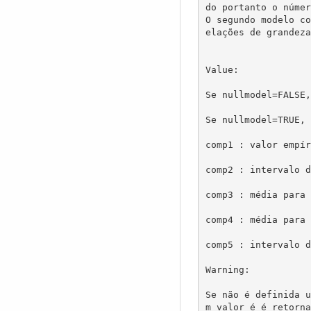
do portanto o númer
O segundo modelo co
elações de grandeza
Value:

Se nullmodel=FALSE,
Se nullmodel=TRUE, 
comp1 : valor empír
comp2 : intervalo d
comp3 : média para 
comp4 : média para 
comp5 : intervalo d
Warning:

Se não é definida u
m valor é é retorna