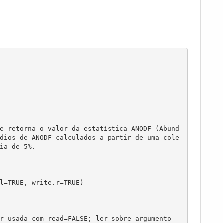
e retorna o valor da estatística ANODF (Abund
dios de ANODF calculados a partir de uma cole
ia de 5%. 

l=TRUE, write.r=TRUE)

r usada com read=FALSE; ler sobre argumento 
