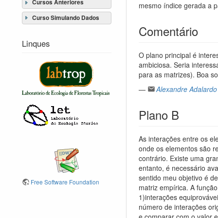
Cursos Anteriores
mesmo índice gerada a pa
Curso Simulando Dados
Comentário
Linques
O plano principal é intere
ambiciosa. Seria interes
para as matrizes). Boa so
—
Alexandre Adalardo 
Plano B
As interações entre os 
onde os elementos são re
contrário. Existe uma gra
entanto, é necessário ava
sentido meu objetivo é de
Free Software Foundation
matriz empírica. A funçã
1)interações equiprovávei
número de interações orig
e comparar com o valor e