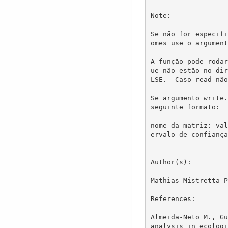
Note:

Se não for especifi
omes use o argument
A função pode rodar
ue não estão no dir
LSE.  Caso read não
Se argumento write.
seguinte formato:

nome da matriz: val
ervalo de confiança
Author(s):

Mathias Mistretta P
References:

Almeida-Neto M., Gu
analysis in ecologi