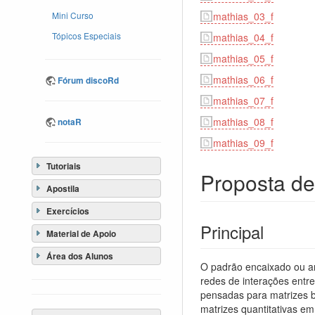
mathias_03_f
Mini Curso
Tópicos Especiais
mathias_04_f
mathias_05_f
mathias_06_f
Fórum discoRd
mathias_07_f
mathias_08_f
notaR
mathias_09_f
Tutoriais
Proposta de
Apostila
Exercícios
Principal
Material de Apoio
Área dos Alunos
O padrão encaixado ou an
redes de interações entr
pensadas para matrizes b
matrizes quantitativas em