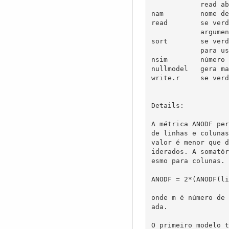
            read abaixo)

nam         nome de
read        se verd
            argumento mat.

sort        se verd
            para usar a matriz no formato original

nsim        número 
nullmodel   gera ma
write.r     se verd
Details:

A métrica ANODF per
de linhas e colunas
valor é menor que d
iderados. A somatór
esmo para colunas. 
ANODF = 2*(ANODF(li
onde m é número de 
ada.

O primeiro modelo t