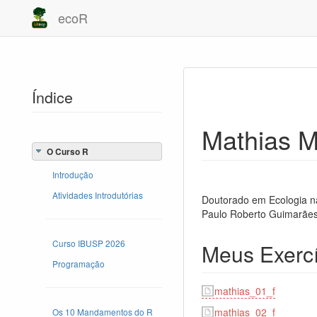
ecoR
Índice
Mathias M
O Curso R
Introdução
Atividades Introdutórias
Doutorado em Ecologia na 
Paulo Roberto Guimarães
Curso IBUSP 2026
Meus Exercí
Programação
mathias_01_f
mathias_02_f
Os 10 Mandamentos do R