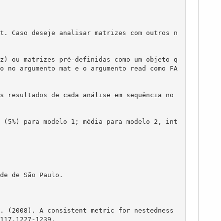
t. Caso deseje analisar matrizes com outros n
z) ou matrizes pré-definidas como um objeto q
o no argumento mat e o argumento read como FA
s resultados de cada análise em sequência no 
 (5%) para modelo 1; média para modelo 2, int
de de São Paulo.

. (2008). A consistent metric for nestedness 
117,1227-1239.
