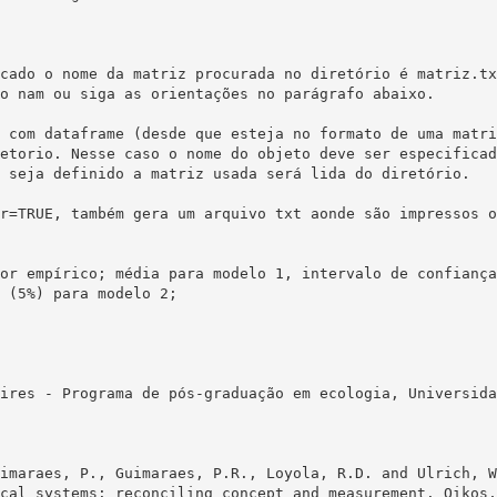
cado o nome da matriz procurada no diretório é matriz.tx
o nam ou siga as orientações no parágrafo abaixo.

 com dataframe (desde que esteja no formato de uma matri
etorio. Nesse caso o nome do objeto deve ser especificad
 seja definido a matriz usada será lida do diretório.

r=TRUE, também gera um arquivo txt aonde são impressos o
or empírico; média para modelo 1, intervalo de confiança
 (5%) para modelo 2;

ires - Programa de pós-graduação em ecologia, Universida
imaraes, P., Guimaraes, P.R., Loyola, R.D. and Ulrich, W
cal systems: reconciling concept and measurement. Oikos,