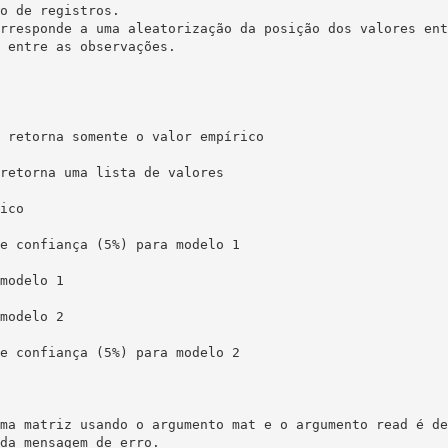
o de registros.

rresponde a uma aleatorização da posição dos valores ent
 entre as observações.

 retorna somente o valor empírico 

retorna uma lista de valores 

ico

e confiança (5%) para modelo 1  

modelo 1

modelo 2

e confiança (5%) para modelo 2 

ma matriz usando o argumento mat e o argumento read é de
da mensagem de erro.
