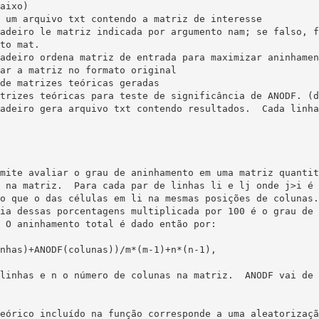
 um arquivo txt contendo a matriz de interesse

adeiro le matriz indicada por argumento nam; se falso, f
adeiro ordena matriz de entrada para maximizar aninhamen
de matrizes teóricas geradas

trizes teóricas para teste de significância de ANODF. (d
adeiro gera arquivo txt contendo resultados.  Cada linha
mite avaliar o grau de aninhamento em uma matriz quantit
 na matriz.  Para cada par de linhas li e lj onde j>i é 
o que o das células em li na mesmas posições de colunas.
ia dessas porcentagens multiplicada por 100 é o grau de 
 O aninhamento total é dado então por:

nhas)+ANODF(colunas))/m*(m-1)+n*(n-1),

linhas e n o número de colunas na matriz.  ANODF vai de 
eórico incluído na função corresponde a uma aleatorizaçã