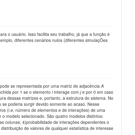
ra o usuário. Isso facilita seu trabalho, já que a função é
mplo, diferentes cenários nulos (diferentes simulaçÕes
 pode se representada por uma matriz de adjacência
A
nchida por 1 se o elemento
i
interage com
j
e por 0 em caso
ra dessas matrizes e, portanto, a estrutura do sistema. No
ou se poderia surgir devido somente ao acaso. Nesse
tros (i.e, número de elementos e de interações) de uma
 o modelo selecionado. São quatro modelos distintos:
nas colunas; 4)probabilidade de interações dependentes o
istribuição de valores de qualquer estatística de interesse