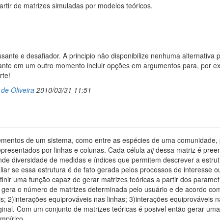
rtir de matrizes simuladas por modelos teóricos.
ssante e desafiador. A principio não disponibilize nenhuma alternativa pa
sante em um outro momento incluir opções em argumentos para, por exe
rte!
de Oliveira
2010/03/31 11:51
elementos de um sistema, como entre as espécies de uma comunidade,
presentados por linhas e colunas. Cada célula
aij
dessa matriz é pree
nde diversidade de medidas e índices que permitem descrever a estrutu
liar se essa estrutura é de fato gerada pelos processos de interesse 
finir uma função capaz de gerar matrizes teóricas a partir dos parame
o gera o número de matrizes determinada pelo usuário e de acordo com
s; 2)interações equiprováveis nas linhas; 3)interações equiprováveis 
inal. Com um conjunto de matrizes teóricas é posivel então gerar uma d
mpírico.