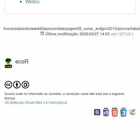
Wataru
/home/adalardo/wwwSites/ecor/data/pages/05_curso_antigo/r2010/alunos/trabalho
Última modificação:
2026/03/27 14:00
por
127.0.0.1
ecoR
Exceto onde for informado ao contrário, o conteúdo neste wiki está sob a seguinte
licença:
CC Attribution-Share Alike 4.0 International