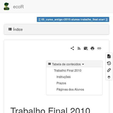
ecoR
05_curso_antigo:r2010:alunos:trabalho_final:start
Índice
Tabela de conteúdos
Trabalho Final 2010
Instruções
Prazos
Páginas dos Alunos
Trabalho Final 2010