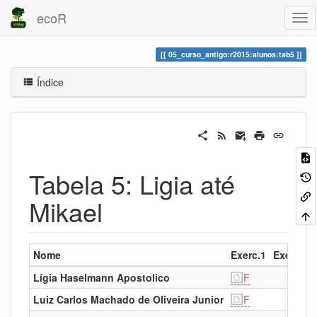
ecoR
05_curso_antigo:r2015:alunos:tab5
Índice
Tabela 5: Ligia até
Mikael
Nome
Exerc.1
Exerc.2
Lígia Haselmann Apostolico
F
Luiz Carlos Machado de Oliveira Junior
F