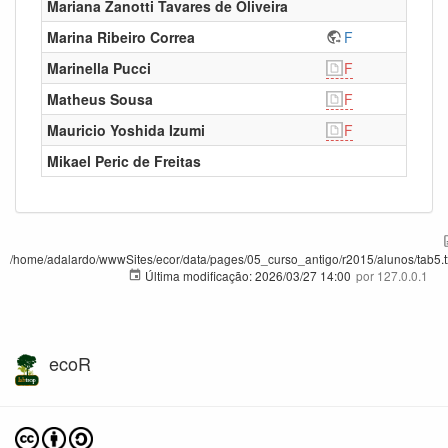
Mariana Zanotti Tavares de Oliveira
Marina Ribeiro Correa
F
Marinella Pucci
F
Matheus Sousa
F
Mauricio Yoshida Izumi
F
Mikael Peric de Freitas
/home/adalardo/wwwSites/ecor/data/pages/05_curso_antigo/r2015/alunos/tab5.t
Última modificação:
2026/03/27 14:00
por
127.0.0.1
ecoR