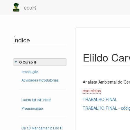
ecoR
Índice
Elildo Car
O Curso R
Introdução
Atividades Introdutórias
Analista Ambiental do C
exercicios
TRABALHO FINAL
Curso IBUSP 2026
TRABALHO FINAL - códig
Programação
Os 10 Mandamentos do R