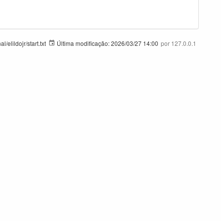
lildojr/start.txt
Última modificação:
2026/03/27 14:00
por
127.0.0.1