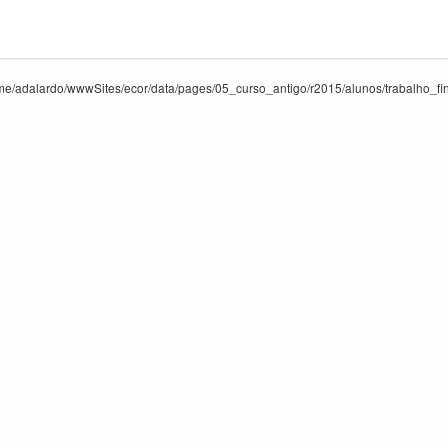
e/adalardo/wwwSites/ecor/data/pages/05_curso_antigo/r2015/alunos/trabalho_final/e