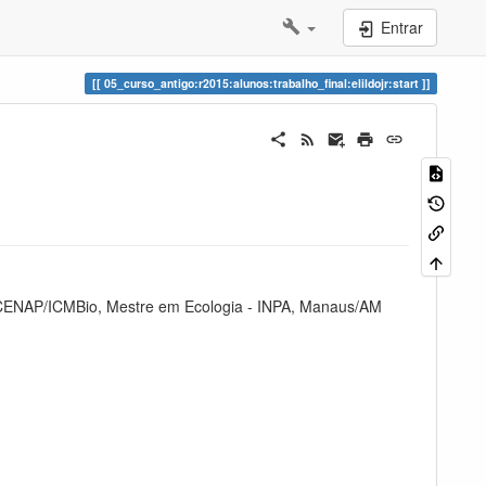
Entrar
05_curso_antigo:r2015:alunos:trabalho_final:elildojr:start
- CENAP/ICMBio, Mestre em Ecologia - INPA, Manaus/AM